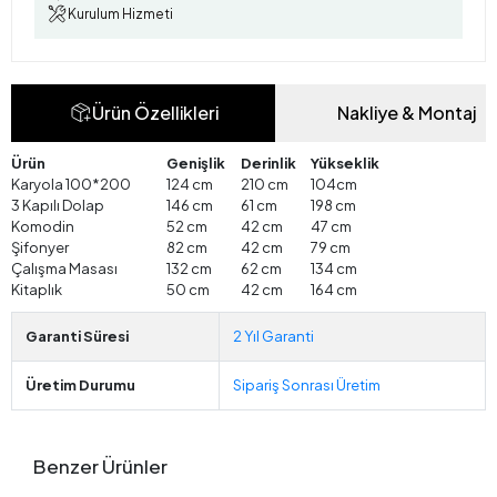
Kurulum Hizmeti
Ürün Özellikleri
Nakliye & Montaj
Ürün
Genişlik
Derinlik
Yükseklik
Karyola 100*200
124 cm
210 cm
104cm
3 Kapılı Dolap
146 cm
61 cm
198 cm
Komodin
52 cm
42 cm
47 cm
Şifonyer
82 cm
42 cm
79 cm
Çalışma Masası
132 cm
62 cm
134 cm
Kitaplık
50 cm
42 cm
164 cm
Garanti Süresi
2 Yıl Garanti
Üretim Durumu
Sipariş Sonrası Üretim
Benzer Ürünler