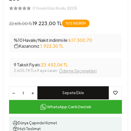
Ürün Kodu:
8205
0 Yorum
19.223,00 TL
22.615,00 TL
%15 İNDİRİM
%10 Havale/ Nakit indirimi ile:
₺17.300,70
Kazancınız:
1.922,30 TL
9 Taksit Fiyatı:
23.452,06 TL
2.605,78 TL
x 9 aya varan
Ödeme Seçenekleri
Sepete Ekle
WhatsApp Canlı Destek
Dünya Çapında Hizmet
Hızlı Teslimat