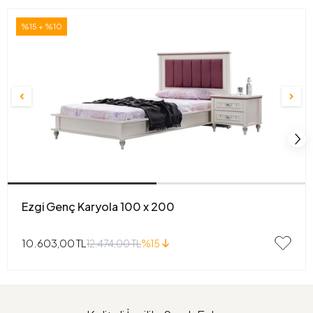
%15 + %10
Ezgi Genç Karyola 100 x 200
10.603,00 TL
12.474,00 TL
%15