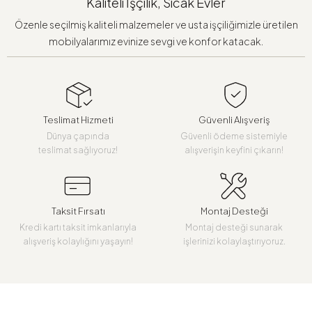
Kaliteli İşçilik, Sıcak Evler
Özenle seçilmiş kaliteli malzemeler ve usta işçiliğimizle üretilen
mobilyalarımız evinize sevgi ve konfor katacak.
Teslimat Hizmeti
Güvenli Alışveriş
Dünya çapında
Güvenli ödeme sistemiyle
teslimat sağlıyoruz!
alışverişin keyfini çıkarın!
Taksit Fırsatı
Montaj Desteği
Kredi kartı taksit imkanlarıyla
Montaj desteği sunarak
alışveriş kolaylığını yaşayın!
işlerinizi kolaylaştırıyoruz.