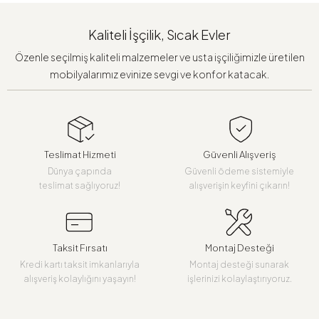
Kaliteli İşçilik, Sıcak Evler
Özenle seçilmiş kaliteli malzemeler ve usta işçiliğimizle üretilen
mobilyalarımız evinize sevgi ve konfor katacak.
Teslimat Hizmeti
Güvenli Alışveriş
Dünya çapında
Güvenli ödeme sistemiyle
teslimat sağlıyoruz!
alışverişin keyfini çıkarın!
Taksit Fırsatı
Montaj Desteği
Kredi kartı taksit imkanlarıyla
Montaj desteği sunarak
alışveriş kolaylığını yaşayın!
işlerinizi kolaylaştırıyoruz.