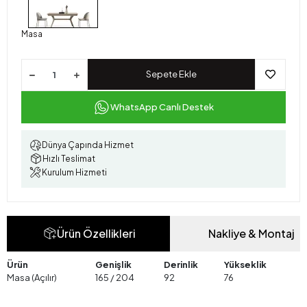
Masa
Sepete Ekle
WhatsApp Canlı Destek
Dünya Çapında Hizmet
Hızlı Teslimat
Kurulum Hizmeti
Ürün Özellikleri
Nakliye & Montaj
Ürün
Genişlik
Derinlik
Yükseklik
Masa (Açılır)
165 / 204
92
76