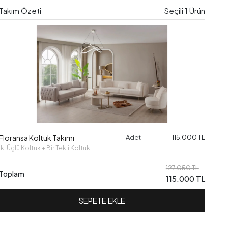
Takım Özeti
Seçili
1
Ürün
Floransa Koltuk Takımı
1 Adet
115.000 TL
İki Üçlü Koltuk + Bir Tekli Koltuk
127.050 TL
Toplam
115.000 TL
SEPETE EKLE