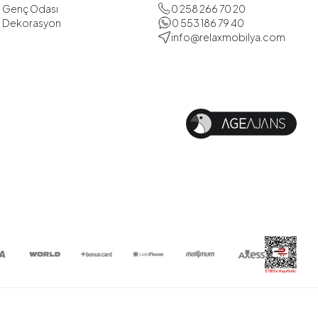
Genç Odası
0 258 266 70 20
Dekorasyon
0 553 186 79 40
info@relaxmobilya.com