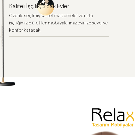
Kaliteli İşçilik, Sıcak Evler
Özenle seçilmiş kaliteli malzemeler ve usta
işçiliğimizle üretilen mobilyalarımız evinize sevgi ve
konfor katacak.