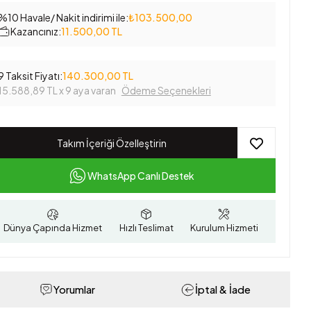
%10 Havale/ Nakit indirimi ile:
₺103.500,00
Kazancınız:
11.500,00 TL
9 Taksit Fiyatı:
140.300,00 TL
15.588,89 TL
x 9 aya varan
Ödeme Seçenekleri
Takım İçeriği Özelleştirin
WhatsApp Canlı Destek
Dünya Çapında Hizmet
Hızlı Teslimat
Kurulum Hizmeti
Yorumlar
İptal & İade