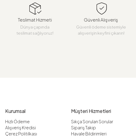
Teslimat Hizmeti
Güvenli Alışveriş
Dünya çapında
Güvenli ödeme sistemiyle
teslimat sağlıyoruz!
alışverişin keyfini çıkarın!
Kurumsal
Müşteri Hizmetleri
Hızlı Ödeme
Sıkça Sorulan Sorular
Alışveriş Kredisi
Sipariş Takip
Çerez Politilkası
Havale Bildirimleri