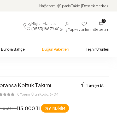
Mağazamız
Sipariş Takibi
Destek Merkezi
0
Müşteri Hizmetleri
(0553) 186 79 40
Giriş Yap
Favorilerim
Sepetim
Büro & Bahçe
Düğün Paketleri
Teşhir Ürünleri
loransa Koltuk Takımı
Tavsiye Et
Ürün Kodu:
6704
0 Yorum
115.000 TL
7.050 TL
%9
İNDİRİM