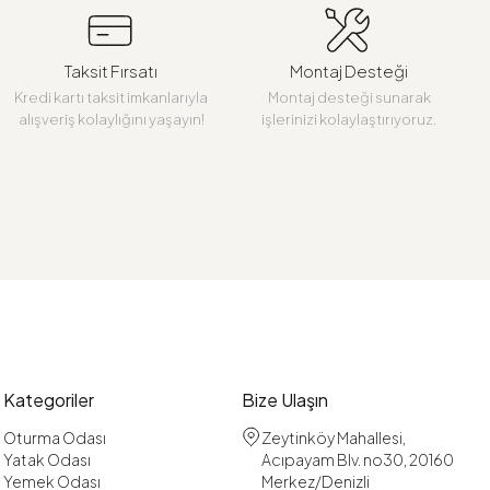
Taksit Fırsatı
Montaj Desteği
Kredi kartı taksit imkanlarıyla
Montaj desteği sunarak
alışveriş kolaylığını yaşayın!
işlerinizi kolaylaştırıyoruz.
Kategoriler
Bize Ulaşın
Oturma Odası
Zeytinköy Mahallesi,
Yatak Odası
Acıpayam Blv. no30, 20160
Yemek Odası
Merkez/Denizli