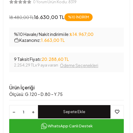
Ürün Kodu:
8319
0 Yorum
16.630,00 TL
18.480,00 TL
%10 İNDİRİM
%10 Havale/ Nakit indirimi ile:
₺14.967,00
Kazancınız:
1.663,00 TL
9 Taksit Fiyatı:
20.288,60 TL
2.254,29 TL
x 9 aya varan
Ödeme Seçenekleri
Ürün İçeriği
Ölçüsü: G.120 – D.80 – Y.75
Sepete Ekle
WhatsApp Canlı Destek