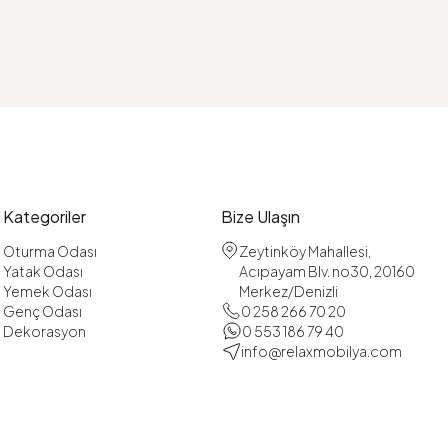
Kategoriler
Bize Ulaşın
Oturma Odası
Zeytinköy Mahallesi,
Yatak Odası
Acıpayam Blv. no30, 20160
Yemek Odası
Merkez/Denizli
Genç Odası
0 258 266 70 20
Dekorasyon
0 553 186 79 40
info@relaxmobilya.com