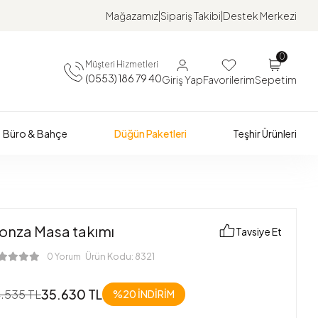
Mağazamız
Sipariş Takibi
Destek Merkezi
0
Müşteri Hizmetleri
(0553) 186 79 40
Giriş Yap
Favorilerim
Sepetim
Büro & Bahçe
Düğün Paketleri
Teşhir Ürünleri
onza Masa takımı
Tavsiye Et
Ürün Kodu:
8321
0 Yorum
35.630 TL
.535 TL
%20
İNDİRİM