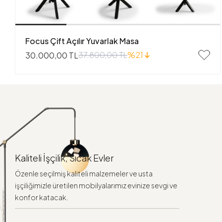
Focus Çift Açılır Yuvarlak Masa
37.800,00 TL
%21
30.000,00 TL
Kaliteli İşçilik, Sıcak Evler
Özenle seçilmiş kaliteli malzemeler ve usta
işçiliğimizle üretilen mobilyalarımız evinize sevgi ve
konfor katacak.