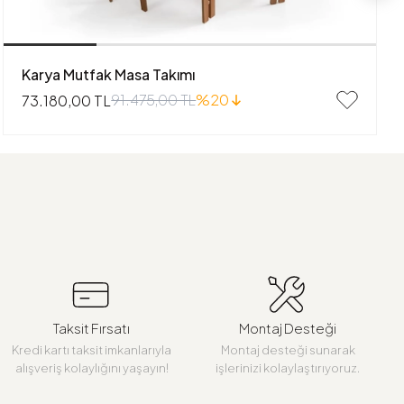
Karya Mutfak Masa Takımı
91.475,00 TL
%20
73.180,00 TL
Taksit Fırsatı
Montaj Desteği
Kredi kartı taksit imkanlarıyla
Montaj desteği sunarak
alışveriş kolaylığını yaşayın!
işlerinizi kolaylaştırıyoruz.