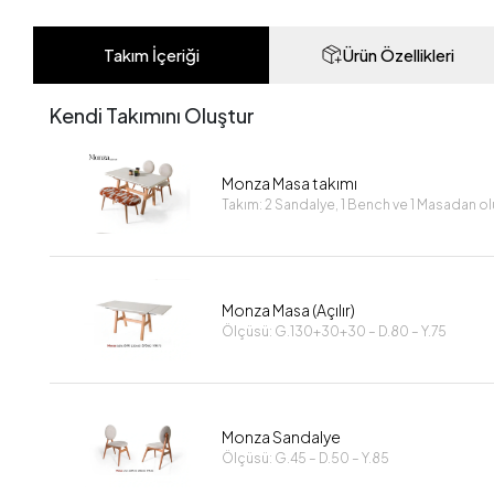
Takım İçeriği
Ürün Özellikleri
Kendi Takımını Oluştur
Monza Masa takımı
Takım: 2 Sandalye, 1 Bench ve 1 Masadan o
Monza Masa (Açılır)
Ölçüsü: G.130+30+30 – D.80 – Y.75
Monza Sandalye
Ölçüsü: G.45 – D.50 – Y.85