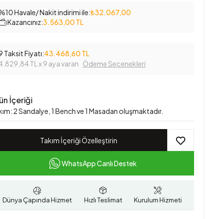
%10 Havale/ Nakit indirimi ile:
₺32.067,00
Kazancınız:
3.563,00 TL
9 Taksit Fiyatı:
43.468,60 TL
4.829,84 TL
x 9 aya varan
Ödeme Seçenekleri
ün İçeriği
kım: 2 Sandalye, 1 Bench ve 1 Masadan oluşmaktadır.
Takım İçeriği Özelleştirin
WhatsApp Canlı Destek
Dünya Çapında Hizmet
Hızlı Teslimat
Kurulum Hizmeti