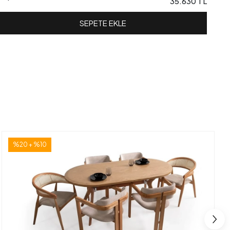
35.630 TL
SEPETE EKLE
%20 + %10