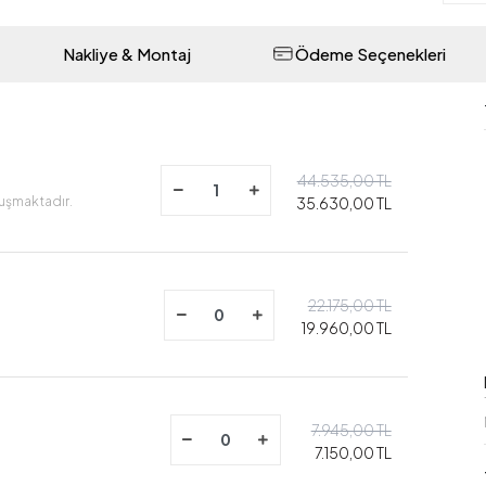
Nakliye & Montaj
Ödeme Seçenekleri
44.535,00 TL
luşmaktadır.
35.630,00 TL
22.175,00 TL
19.960,00 TL
7.945,00 TL
7.150,00 TL