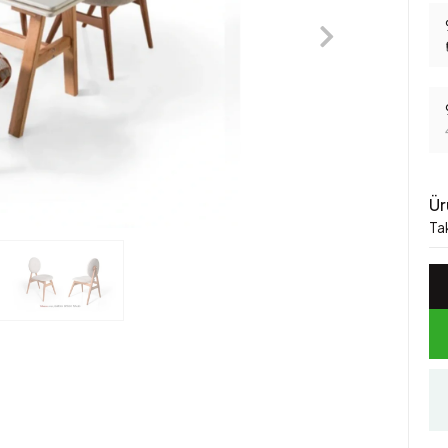
Ür
Ta