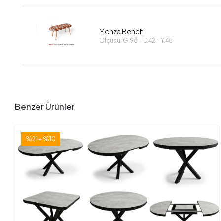
Monza Bench
Ölçüsü: G.98 – D.42 – Y.45
Benzer Ürünler
%21 + %10