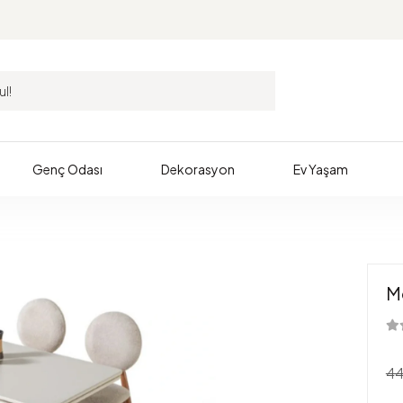
Genç Odası
Dekorasyon
Ev Yaşam
M
44