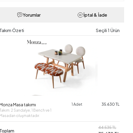
Yorumlar
İptal & İade
Takım Özeti
Seçili
1
Ürün
Monza Masa takımı
1 Adet
35.630 TL
Takım: 2 Sandalye, 1 Bench ve 1
Masadan oluşmaktadır.
44.535 TL
Toplam