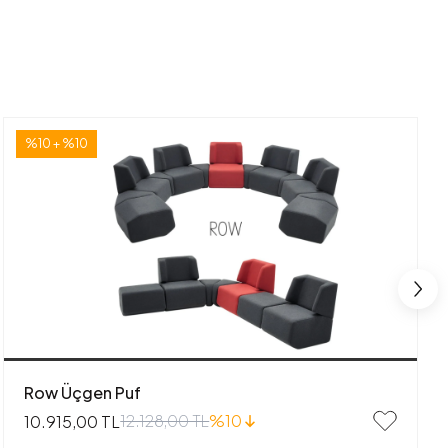
%10 + %10
Row Üçgen Puf
12.128,00 TL
%10
10.915,00 TL