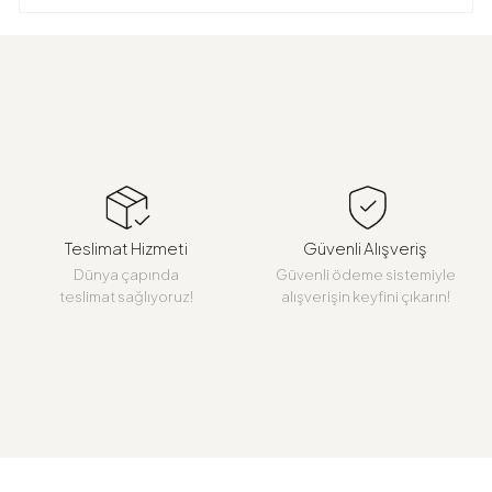
Teslimat Hizmeti
Güvenli Alışveriş
Dünya çapında
Güvenli ödeme sistemiyle
teslimat sağlıyoruz!
alışverişin keyfini çıkarın!