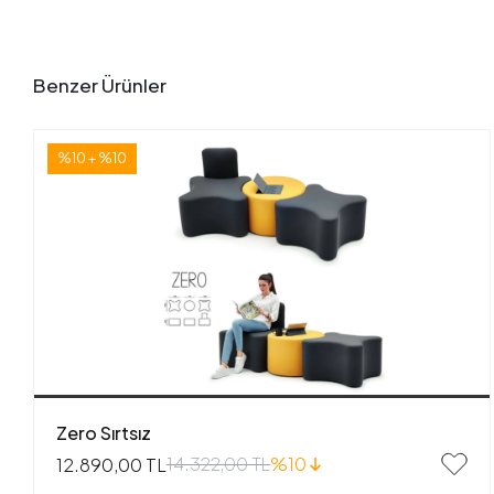
Benzer Ürünler
%10 + %10
Zero Sırtsız
14.322,00 TL
%10
12.890,00 TL