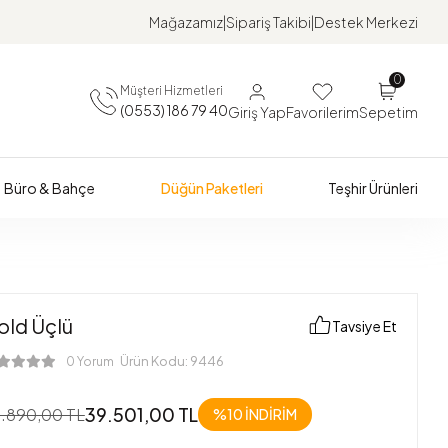
Mağazamız
Sipariş Takibi
Destek Merkezi
0
Müşteri Hizmetleri
(0553) 186 79 40
Giriş Yap
Favorilerim
Sepetim
Büro & Bahçe
Düğün Paketleri
Teşhir Ürünleri
old Üçlü
Tavsiye Et
Ürün Kodu:
9446
0 Yorum
39.501,00 TL
.890,00 TL
%10 İNDİRİM