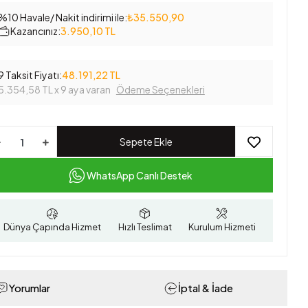
%10 Havale/ Nakit indirimi ile:
₺35.550,90
Kazancınız:
3.950,10 TL
9 Taksit Fiyatı:
48.191,22 TL
5.354,58 TL
x 9 aya varan
Ödeme Seçenekleri
Sepete Ekle
WhatsApp Canlı Destek
Dünya Çapında Hizmet
Hızlı Teslimat
Kurulum Hizmeti
Yorumlar
İptal & İade