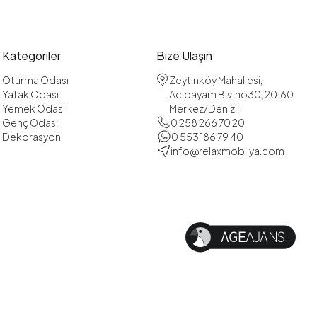
Kategoriler
Bize Ulaşın
Oturma Odası
Zeytinköy Mahallesi,
Yatak Odası
Acıpayam Blv. no30, 20160
Yemek Odası
Merkez/Denizli
Genç Odası
0 258 266 70 20
Dekorasyon
0 553 186 79 40
info@relaxmobilya.com