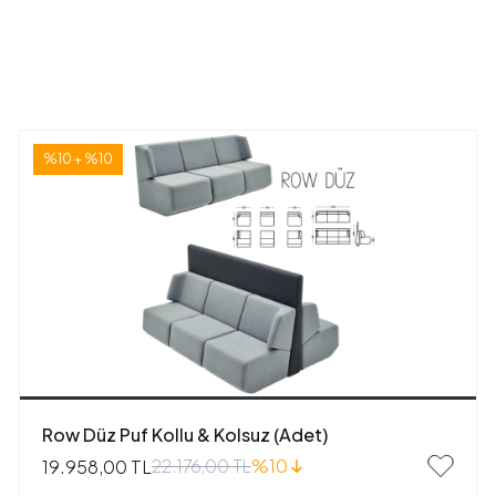
%10 + %10
Row Düz Puf Kollu & Kolsuz (Adet)
22.176,00 TL
%10
19.958,00 TL