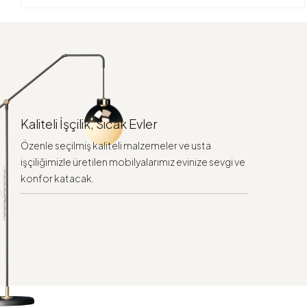
Kaliteli İşçilik, Sıcak Evler
Özenle seçilmiş kaliteli malzemeler ve usta
işçiliğimizle üretilen mobilyalarımız evinize sevgi ve
konfor katacak.