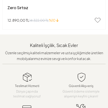
Zero Sırtsız
12.890,00 TL
14.322,00 TL
%10
Kaliteli İşçilik, Sıcak Evler
Özenle seçilmiş kaliteli malzemeler ve usta işçiliğimizle üretilen
mobilyalarımız evinize sevgi ve konfor katacak.
Teslimat Hizmeti
Güvenli Alışveriş
Dünya çapında
Güvenli ödeme sistemiyle
teslimat sağlıyoruz!
alışverişin keyfini çıkarın!