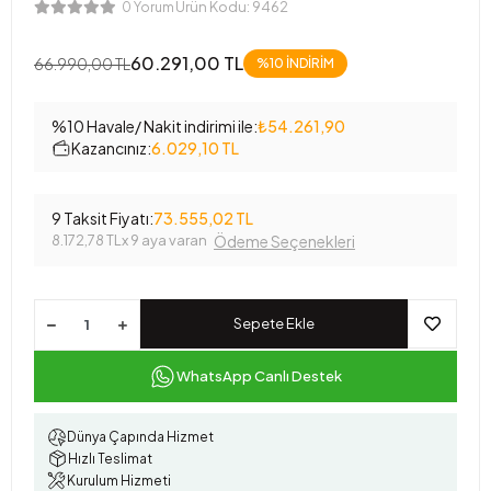
Ürün Kodu:
9462
0 Yorum
60.291,00 TL
66.990,00 TL
%10 İNDİRİM
%10 Havale/ Nakit indirimi ile:
₺54.261,90
Kazancınız:
6.029,10 TL
9 Taksit Fiyatı:
73.555,02 TL
8.172,78 TL
x 9 aya varan
Ödeme Seçenekleri
Sepete Ekle
WhatsApp Canlı Destek
Dünya Çapında Hizmet
Hızlı Teslimat
Kurulum Hizmeti