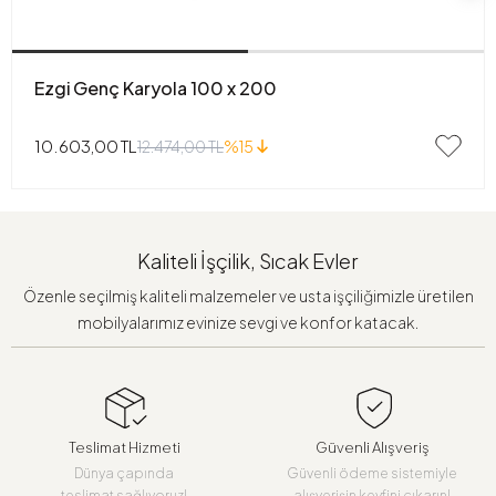
Ezgi Genç Karyola 100 x 200
10.603,00 TL
12.474,00 TL
%15
Kaliteli İşçilik, Sıcak Evler
Özenle seçilmiş kaliteli malzemeler ve usta işçiliğimizle üretilen
mobilyalarımız evinize sevgi ve konfor katacak.
Teslimat Hizmeti
Güvenli Alışveriş
Dünya çapında
Güvenli ödeme sistemiyle
teslimat sağlıyoruz!
alışverişin keyfini çıkarın!