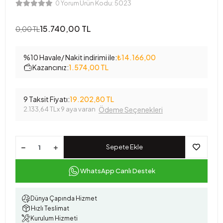
Ürün Kodu:
5023
0 Yorum
15.740,00 TL
0,00 TL
%10 Havale/ Nakit indirimi ile:
₺14.166,00
Kazancınız:
1.574,00 TL
9 Taksit Fiyatı:
19.202,80 TL
2.133,64 TL
x 9 aya varan
Ödeme Seçenekleri
Sepete Ekle
WhatsApp Canlı Destek
Dünya Çapında Hizmet
Hızlı Teslimat
Kurulum Hizmeti