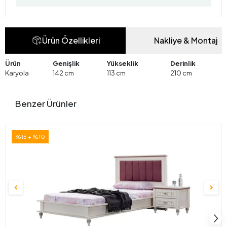
Ürün Özellikleri
Nakliye & Montaj
Ürün
Genişlik
Yükseklik
Derinlik
Karyola
142 cm
113 cm
210 cm
Benzer Ürünler
%15 + %10