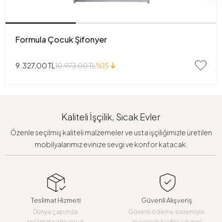
Formula Çocuk Şifonyer
9.327,00 TL
10.973,00 TL
%15
Kaliteli İşçilik, Sıcak Evler
Özenle seçilmiş kaliteli malzemeler ve usta işçiliğimizle üretilen
mobilyalarımız evinize sevgi ve konfor katacak.
Teslimat Hizmeti
Güvenli Alışveriş
Dünya çapında
Güvenli ödeme sistemiyle
teslimat sağlıyoruz!
alışverişin keyfini çıkarın!