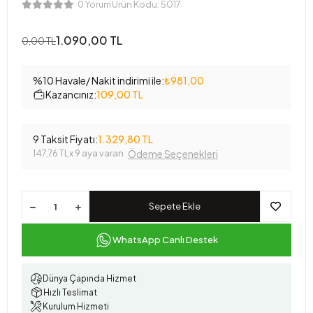
Ürün Kodu:
5017
0 Yorum
1.090,00 TL
0,00 TL
%10 Havale/ Nakit indirimi ile:
₺981,00
Kazancınız:
109,00 TL
9 Taksit Fiyatı:
1.329,80 TL
147,76 TL
x 9 aya varan
Ödeme Seçenekleri
Sepete Ekle
WhatsApp Canlı Destek
Dünya Çapında Hizmet
Hızlı Teslimat
Kurulum Hizmeti