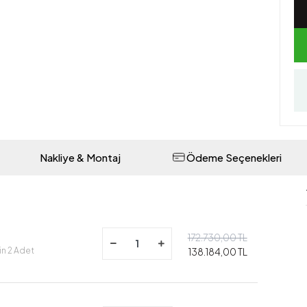
Nakliye & Montaj
Ödeme Seçenekleri
172.730,00 TL
in 2 Adet
138.184,00 TL