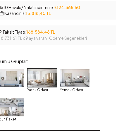
%10 Havale/ Nakit indirimi ile:
₺124.365,60
Kazancınız:
13.818,40 TL
9 Taksit Fiyatı:
168.584,48 TL
18.731,61 TL
x 9 aya varan
Ödeme Seçenekleri
umlu Gruplar:
Yatak Odası
Yemek Odası
ğün Paketi