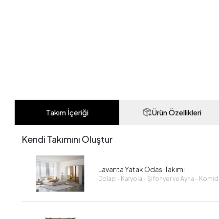
Takım İçeriği
Ürün Özellikleri
Kendi Takımını Oluştur
Lavanta Yatak Odası Takımı
Dolap - Karyola - Şifonyer ve Ayna - Komid