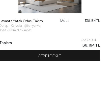
Lavanta Yatak Odası Takımı
1 Adet
138.184 TL
Dolap - Karyola - Şifonyer ve
Ayna - Komidin 2 Adet
172.730 TL
Toplam
138.184 TL
SEPETE EKLE