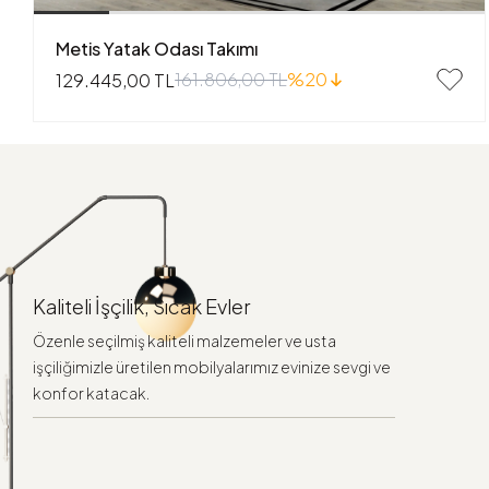
Metis Yatak Odası Takımı
161.806,00 TL
%20
129.445,00 TL
Kaliteli İşçilik, Sıcak Evler
Özenle seçilmiş kaliteli malzemeler ve usta
işçiliğimizle üretilen mobilyalarımız evinize sevgi ve
konfor katacak.