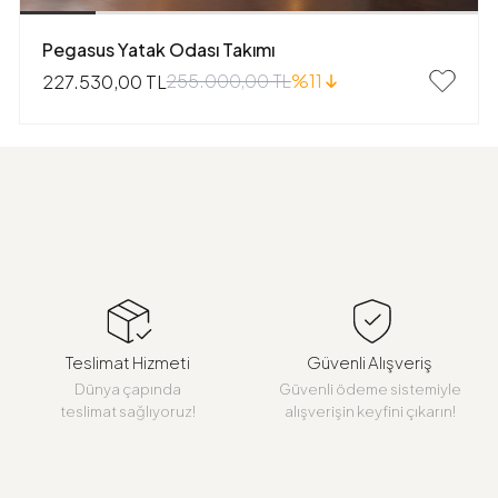
Pegasus Yatak Odası Takımı
255.000,00 TL
%11
227.530,00 TL
Teslimat Hizmeti
Güvenli Alışveriş
Dünya çapında
Güvenli ödeme sistemiyle
teslimat sağlıyoruz!
alışverişin keyfini çıkarın!