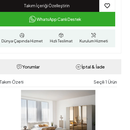
Takım İçeriği Özelleştirin
WhatsApp Canlı Destek
Dünya Çapında Hizmet
Hızlı Teslimat
Kurulum Hizmeti
Yorumlar
İptal & İade
Takım Özeti
Seçili
1
Ürün