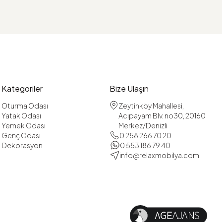
Kategoriler
Bize Ulaşın
Oturma Odası
Zeytinköy Mahallesi,
Yatak Odası
Acıpayam Blv. no30, 20160
Yemek Odası
Merkez/Denizli
Genç Odası
0 258 266 70 20
Dekorasyon
0 553 186 79 40
info@relaxmobilya.com