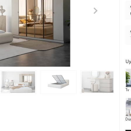
Uy
Tv
Dü