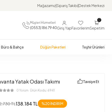
Mağazamız
Sipariş Takibi
Destek Merkezi
0
Müşteri Hizmetleri
(0553) 186 79 40
Giriş Yap
Favorilerim
Sepetim
Büro & Bahçe
Düğün Paketleri
Teşhir Ürünleri
avanta Yatak Odası Takımı
Tavsiye Et
Ürün Kodu:
6941
0 Yorum
138.184 TL
2.730 TL
%20
İNDİRİM