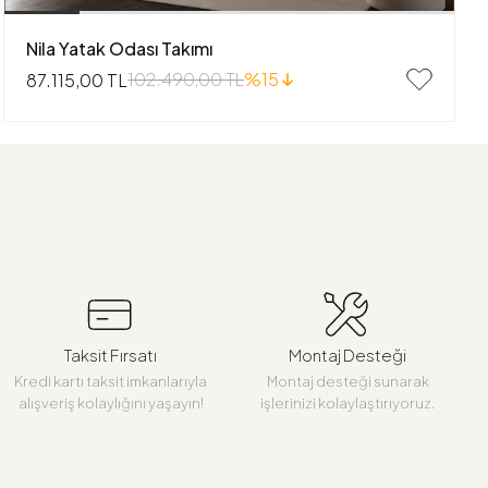
Nila Yatak Odası Takımı
102.490,00 TL
%15
87.115,00 TL
Taksit Fırsatı
Montaj Desteği
Kredi kartı taksit imkanlarıyla
Montaj desteği sunarak
alışveriş kolaylığını yaşayın!
işlerinizi kolaylaştırıyoruz.