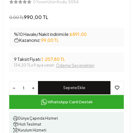
Ürün Kodu:
5054
0 Yorum
990,00 TL
0,00 TL
%10 Havale/ Nakit indirimi ile:
₺891,00
Kazancınız:
99,00 TL
9 Taksit Fiyatı:
1.207,80 TL
134,20 TL
x 9 aya varan
Ödeme Seçenekleri
Sepete Ekle
WhatsApp Canlı Destek
Dünya Çapında Hizmet
Hızlı Teslimat
Kurulum Hizmeti