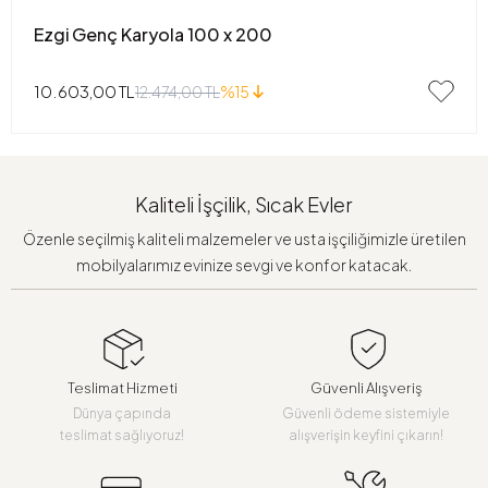
Ezgi Genç Karyola 100 x 200
10.603,00 TL
12.474,00 TL
%15
Kaliteli İşçilik, Sıcak Evler
Özenle seçilmiş kaliteli malzemeler ve usta işçiliğimizle üretilen
mobilyalarımız evinize sevgi ve konfor katacak.
Teslimat Hizmeti
Güvenli Alışveriş
Dünya çapında
Güvenli ödeme sistemiyle
teslimat sağlıyoruz!
alışverişin keyfini çıkarın!