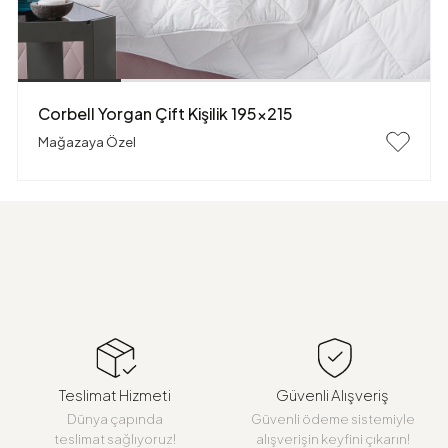
Corbell Yorgan Çift Kişilik 195x215
Mağazaya Özel
Teslimat Hizmeti
Güvenli Alışveriş
Dünya çapında
Güvenli ödeme sistemiyle
teslimat sağlıyoruz!
alışverişin keyfini çıkarın!