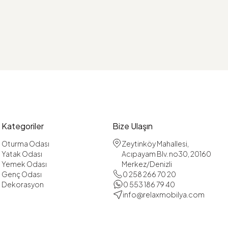
Kategoriler
Bize Ulaşın
Oturma Odası
Zeytinköy Mahallesi,
Yatak Odası
Acıpayam Blv. no30, 20160
Yemek Odası
Merkez/Denizli
Genç Odası
0 258 266 70 20
Dekorasyon
0 553 186 79 40
info@relaxmobilya.com