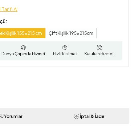
 Tarifi Al
çü:
ek Kişilik 155x215 cm
Çift Kişilik 195x215cm
Dünya Çapında Hizmet
Hızlı Teslimat
Kurulum Hizmeti
Yorumlar
İptal & İade