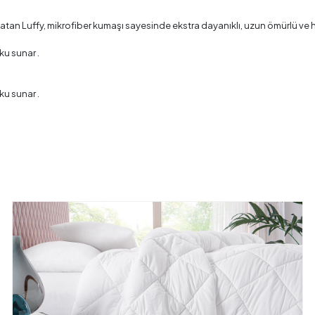
atan Luffy, mikrofiber kumaşı sayesinde ekstra dayanıklı, uzun ömürlü ve hı