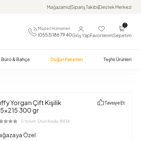
Mağazamız
Sipariş Takibi
Destek Merkezi
0
Müşteri Hizmetleri
(0553) 186 79 40
Giriş Yap
Favorilerim
Sepetim
Büro & Bahçe
Düğün Paketleri
Teşhir Ürünleri
ffy Yorgan Çift Kişilik
Tavsiye Et
95x215 300 gr
Ürün Kodu:
8436
0 Yorum
ağazaya Özel