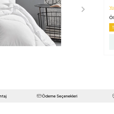
Yol
Öl
T
ntaj
Ödeme Seçenekleri