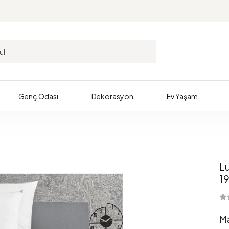
Genç Odası
Dekorasyon
Ev Yaşam
Lu
1
M