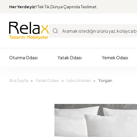
Her Yerdeyiz!
Tek Tık,Dünya Çapında Teslimat.
Oturma Odası
Yatak Odası
Yemek Odası
Ana Sayfa
Yatak Odası
Uyku Ürünleri
Yorgan