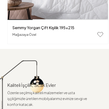
Semmy Yorgan Çift Kişilik 195x215
Mağazaya Özel
Kaliteli İşçilik, Sıcak Evler
Özenle seçilmiş kaliteli malzemeler ve usta
işçiliğimizle üretilen mobilyalarımız evinize sevgi ve
konfor katacak.