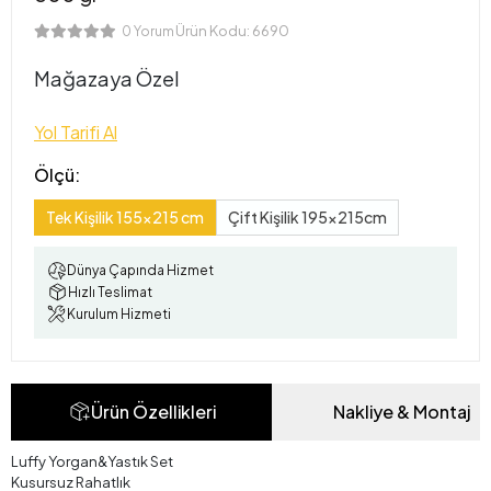
Ürün Kodu:
6690
0 Yorum
Mağazaya Özel
Yol Tarifi Al
Ölçü:
Tek Kişilik 155x215 cm
Çift Kişilik 195x215cm
Dünya Çapında Hizmet
Hızlı Teslimat
Kurulum Hizmeti
Ürün Özellikleri
Nakliye & Montaj
Luffy Yorgan&Yastık Set
Kusursuz Rahatlık