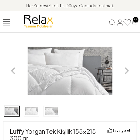
Her Yerdeyiz!
Tek Tık,Dünya Çapında Teslimat.
0
Luffy Yorgan Tek Kişilik 155x215
Tavsiye Et
300 gr