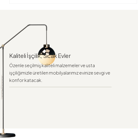
Kaliteli İşçilik, Sıcak Evler
Özenle seçilmiş kaliteli malzemeler ve usta
işçiliğimizle üretilen mobilyalarımız evinize sevgi ve
konfor katacak.