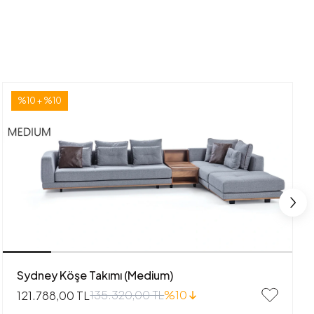
%10 + %10
Sydney Köşe Takımı (Medium)
135.320,00 TL
%10
121.788,00 TL