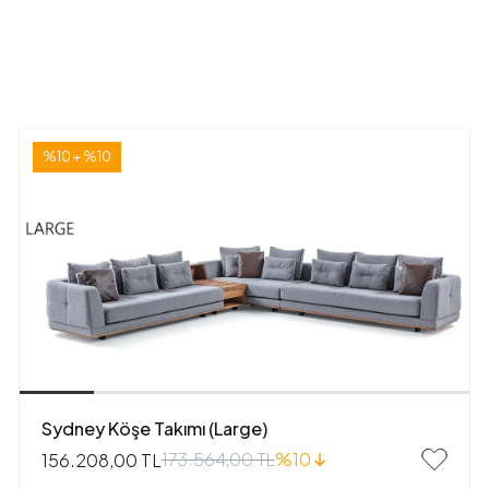
%10 + %10
Sydney Köşe Takımı (Large)
173.564,00 TL
%10
156.208,00 TL