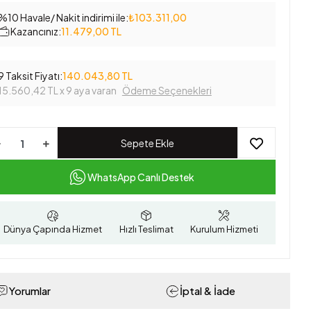
%10 Havale/ Nakit indirimi ile:
₺103.311,00
Kazancınız:
11.479,00 TL
9 Taksit Fiyatı:
140.043,80 TL
15.560,42 TL
x 9 aya varan
Ödeme Seçenekleri
Sepete Ekle
WhatsApp Canlı Destek
Dünya Çapında Hizmet
Hızlı Teslimat
Kurulum Hizmeti
Yorumlar
İptal & İade