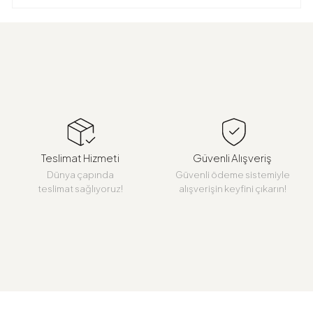
Teslimat Hizmeti
Güvenli Alışveriş
Dünya çapında
Güvenli ödeme sistemiyle
teslimat sağlıyoruz!
alışverişin keyfini çıkarın!