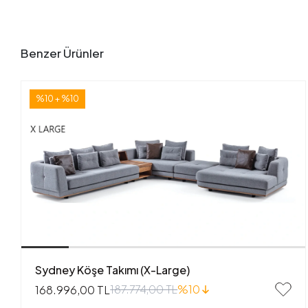
Benzer Ürünler
%10 + %10
Sydney Köşe Takımı (X-Large)
187.774,00 TL
%10
168.996,00 TL