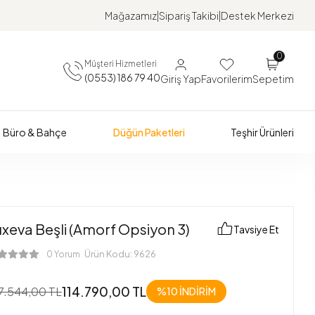
Mağazamız
Sipariş Takibi
Destek Merkezi
0
Müşteri Hizmetleri
(0553) 186 79 40
Giriş Yap
Favorilerim
Sepetim
Büro & Bahçe
Düğün Paketleri
Teşhir Ürünleri
uxeva Beşli (Amorf Opsiyon 3)
Tavsiye Et
Ürün Kodu:
9626
0 Yorum
114.790,00 TL
7.544,00 TL
%10 İNDİRİM