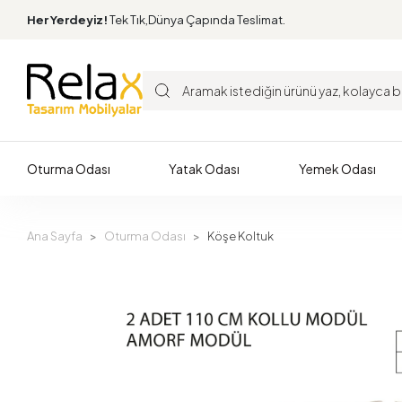
Her Yerdeyiz!
Tek Tık,Dünya Çapında Teslimat.
Oturma Odası
Yatak Odası
Yemek Odası
Ana Sayfa
Oturma Odası
Köşe Koltuk