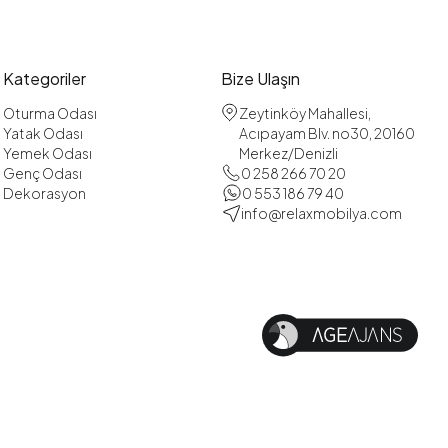
Kategoriler
Bize Ulaşın
Oturma Odası
Zeytinköy Mahallesi,
Yatak Odası
Acıpayam Blv. no30, 20160
Yemek Odası
Merkez/Denizli
Genç Odası
0 258 266 70 20
Dekorasyon
0 553 186 79 40
info@relaxmobilya.com