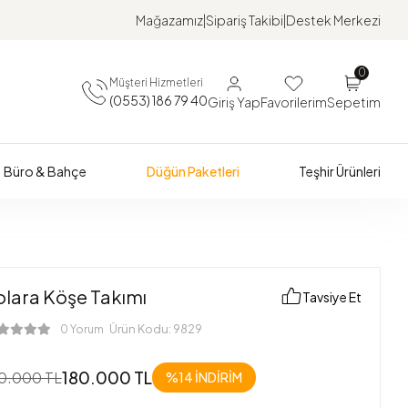
Mağazamız
Sipariş Takibi
Destek Merkezi
0
Müşteri Hizmetleri
(0553) 186 79 40
Giriş Yap
Favorilerim
Sepetim
Büro & Bahçe
Düğün Paketleri
Teşhir Ürünleri
olara Köşe Takımı
Tavsiye Et
Ürün Kodu:
9829
0 Yorum
180.000 TL
0.000 TL
%14
İNDİRİM