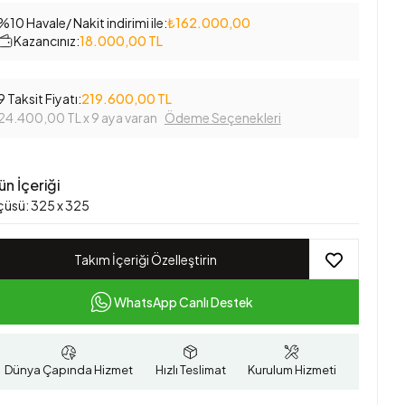
%10 Havale/ Nakit indirimi ile:
₺162.000,00
Kazancınız:
18.000,00 TL
9 Taksit Fiyatı:
219.600,00 TL
24.400,00 TL
x 9 aya varan
Ödeme Seçenekleri
ün İçeriği
çüsü: 325 x 325
Takım İçeriği Özelleştirin
WhatsApp Canlı Destek
Dünya Çapında Hizmet
Hızlı Teslimat
Kurulum Hizmeti