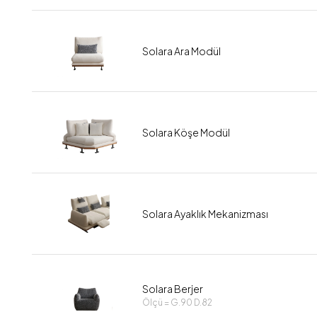
Solara Ara Modül
Solara Köşe Modül
Solara Ayaklık Mekanizması
Solara Berjer
Ölçü = G.90 D.82