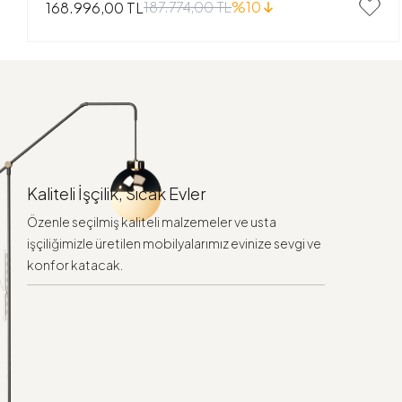
187.774,00 TL
%10
168.996,00 TL
Kaliteli İşçilik, Sıcak Evler
Özenle seçilmiş kaliteli malzemeler ve usta
işçiliğimizle üretilen mobilyalarımız evinize sevgi ve
konfor katacak.