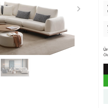
Ür
Öl