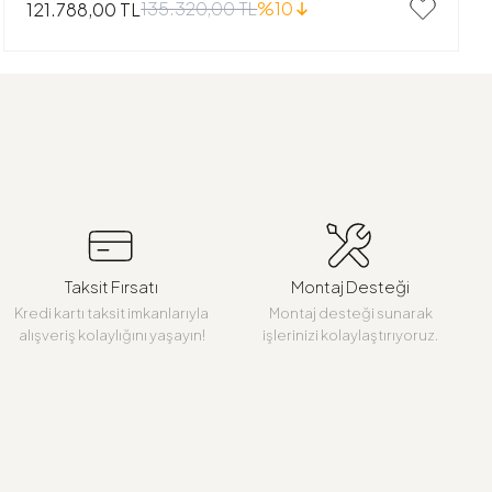
135.320,00 TL
%10
121.788,00 TL
Taksit Fırsatı
Montaj Desteği
Kredi kartı taksit imkanlarıyla
Montaj desteği sunarak
alışveriş kolaylığını yaşayın!
işlerinizi kolaylaştırıyoruz.