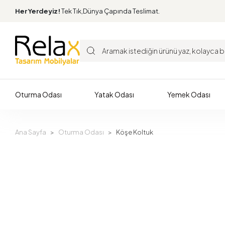
Her Yerdeyiz!
Tek Tık,Dünya Çapında Teslimat.
Oturma Odası
Yatak Odası
Yemek Odası
Ana Sayfa
Oturma Odası
Köşe Koltuk