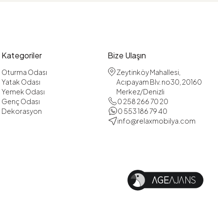
Kategoriler
Bize Ulaşın
Oturma Odası
Zeytinköy Mahallesi,
Yatak Odası
Acıpayam Blv. no30, 20160
Yemek Odası
Merkez/Denizli
Genç Odası
0 258 266 70 20
Dekorasyon
0 553 186 79 40
info@relaxmobilya.com