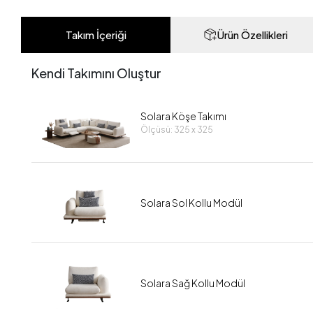
Takım İçeriği
Ürün Özellikleri
Kendi Takımını Oluştur
Solara Köşe Takımı
Ölçüsü: 325 x 325
Solara Sol Kollu Modül
Solara Sağ Kollu Modül