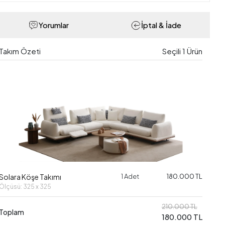
Yorumlar
İptal & İade
Takım Özeti
Seçili
1
Ürün
Solara Köşe Takımı
1 Adet
180.000 TL
Ölçüsü: 325 x 325
210.000 TL
Toplam
180.000 TL