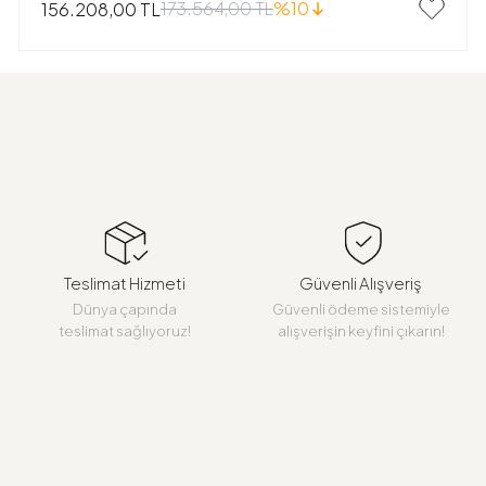
173.564,00 TL
%10
156.208,00 TL
Teslimat Hizmeti
Güvenli Alışveriş
Dünya çapında
Güvenli ödeme sistemiyle
teslimat sağlıyoruz!
alışverişin keyfini çıkarın!