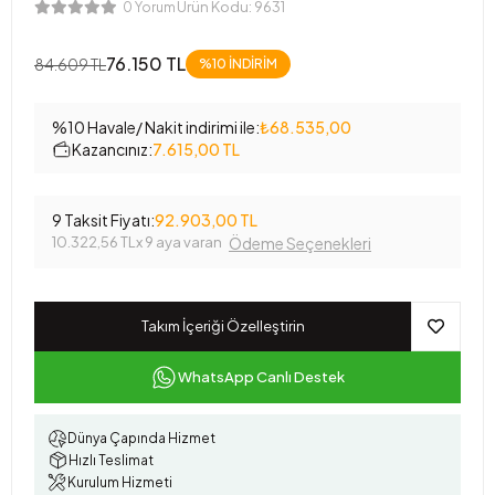
Ürün Kodu:
9631
0 Yorum
76.150 TL
84.609 TL
%10
İNDİRİM
%10 Havale/ Nakit indirimi ile:
₺68.535,00
Kazancınız:
7.615,00 TL
9 Taksit Fiyatı:
92.903,00 TL
10.322,56 TL
x 9 aya varan
Ödeme Seçenekleri
Takım İçeriği Özelleştirin
WhatsApp Canlı Destek
Dünya Çapında Hizmet
Hızlı Teslimat
Kurulum Hizmeti