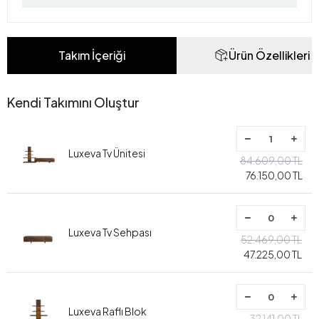
Takım İçeriği
Ürün Özellikleri
Kendi Takımını Oluştur
Luxeva Tv Ünitesi
84.609,00 TL
76.150,00 TL
Luxeva Tv Sehpası
52.469,00 TL
47.225,00 TL
Luxeva Raflı Blok
32.141,00 TL