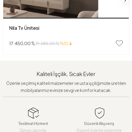
Nila Tv Ünitesi
17.450,00 TL
19.385,00 TL
%10
Kaliteli İşçilik, Sıcak Evler
Özenle seçilmiş kaliteli malzemeler ve usta işçiliğimizle üretilen
mobilyalarımız evinize sevgi ve konfor katacak.
Teslimat Hizmeti
Güvenli Alışveriş
Dünya çapında
Güvenli ödeme sistemiyle