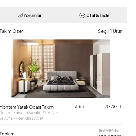
Yorumlar
İptal & İade
Takım Özeti
Seçili
1
Ürün
Montera Yatak Odası Takımı
1 Adet
120.787 TL
Dolap - Karyola (Bazalı) - Şifonyer
ve Ayna - Komidin 2 Adet
150.984 TL
Toplam