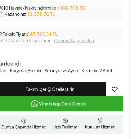
%10 Havale/ Nakit indirimi ile:
₺108.708,30
Kazancınız:
12.078,70 TL
9 Taksit Fiyatı:
147.360,14 TL
16.373,35 TL
x 9 aya varan
Ödeme Seçenekleri
ün İçeriği
ap - Karyola (Bazalı) - Şifonyer ve Ayna - Komidin 2 Adet
Takım İçeriği Özelleştirin
WhatsApp Canlı Destek
Dünya Çapında Hizmet
Hızlı Teslimat
Kurulum Hizmeti