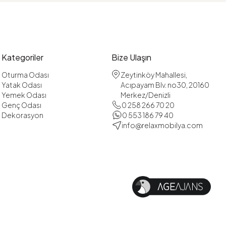
Kategoriler
Bize Ulaşın
Oturma Odası
Zeytinköy Mahallesi,
Yatak Odası
Acıpayam Blv. no30, 20160
Yemek Odası
Merkez/Denizli
Genç Odası
0 258 266 70 20
Dekorasyon
0 553 186 79 40
info@relaxmobilya.com