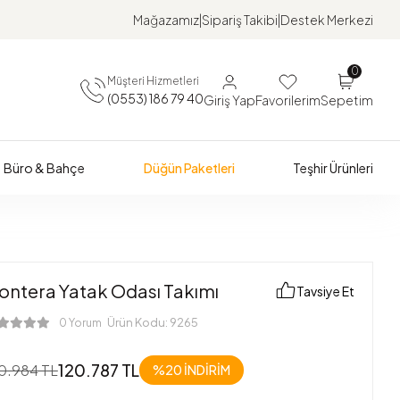
Mağazamız
Sipariş Takibi
Destek Merkezi
0
Müşteri Hizmetleri
(0553) 186 79 40
Giriş Yap
Favorilerim
Sepetim
Büro & Bahçe
Düğün Paketleri
Teşhir Ürünleri
ontera Yatak Odası Takımı
Tavsiye Et
Ürün Kodu:
9265
0 Yorum
120.787 TL
0.984 TL
%20
İNDİRİM