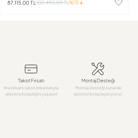
102.490,00 TL
%15
87.115,00 TL
Taksit Fırsatı
Montaj Desteği
Kredi kartı taksit imkanlarıyla
Montaj desteği sunarak
alışveriş kolaylığını yaşayın!
işlerinizi kolaylaştırıyoruz.