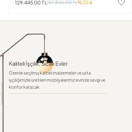
161.806,00 TL
%20
129.445,00 TL
Kaliteli İşçilik, Sıcak Evler
Özenle seçilmiş kaliteli malzemeler ve usta
işçiliğimizle üretilen mobilyalarımız evinize sevgi ve
konfor katacak.