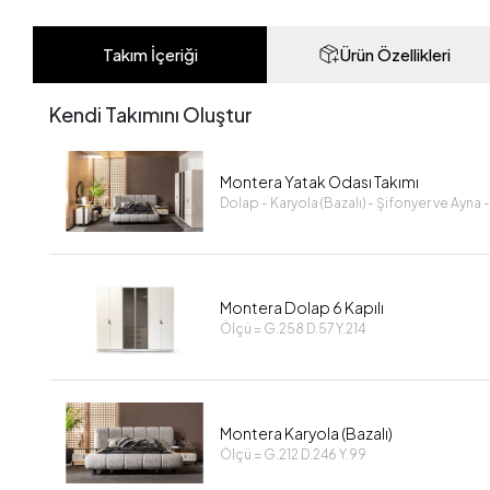
Takım İçeriği
Ürün Özellikleri
Kendi Takımını Oluştur
Montera Yatak Odası Takımı
Dolap - Karyola (Bazalı) - Şifonyer ve Ayna
Montera Dolap 6 Kapılı
Ölçü = G.258 D.57 Y.214
Montera Karyola (Bazalı)
Ölçü = G.212 D.246 Y.99