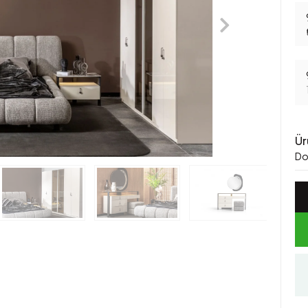
Ür
Dol