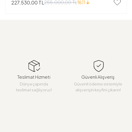
255.000,00 TL
%11
227.530,00 TL
Teslimat Hizmeti
Güvenli Alışveriş
Dünya çapında
Güvenli ödeme sistemiyle
teslimat sağlıyoruz!
alışverişin keyfini çıkarın!