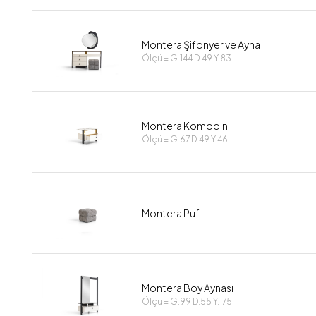
Montera Şifonyer ve Ayna
Ölçü = G.144 D.49 Y.83
Montera Komodin
Ölçü = G.67 D.49 Y.46
Montera Puf
Montera Boy Aynası
Ölçü = G.99 D.55 Y.175