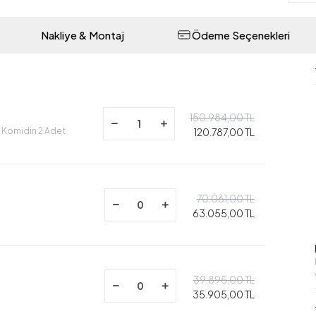
Nakliye & Montaj
Ödeme Seçenekleri
150.984,00 TL
 - Komidin 2 Adet
120.787,00 TL
70.061,00 TL
63.055,00 TL
39.895,00 TL
35.905,00 TL