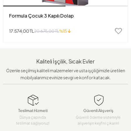
Formula Çocuk 3 Kapılı Dolap
17.574,00 TL
20.675,00 TL
%15
Kaliteli İşçilik, Sıcak Evler
Özenle seçilmiş kaliteli malzemeler ve usta işçiliğimizle üretilen
mobilyalarımız evinize sevgi ve konfor katacak.
Teslimat Hizmeti
Güvenli Alışveriş
Dünya çapında
Güvenli ödeme sistemiyle
teslimat sağlıyoruz!
alışverişin keyfini çıkarın!