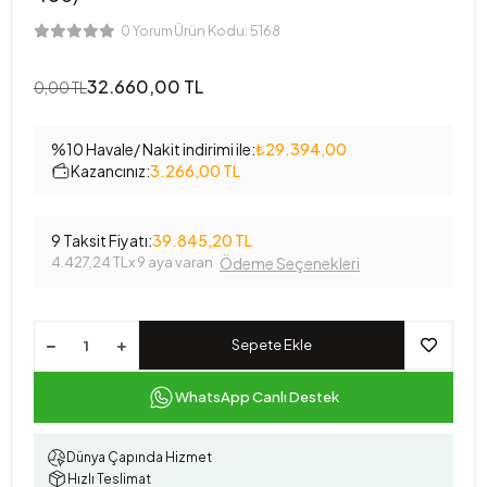
Ürün Kodu:
5168
0 Yorum
32.660,00 TL
0,00 TL
%10 Havale/ Nakit indirimi ile:
₺29.394,00
Kazancınız:
3.266,00 TL
9 Taksit Fiyatı:
39.845,20 TL
4.427,24 TL
x 9 aya varan
Ödeme Seçenekleri
Sepete Ekle
WhatsApp Canlı Destek
Dünya Çapında Hizmet
Hızlı Teslimat