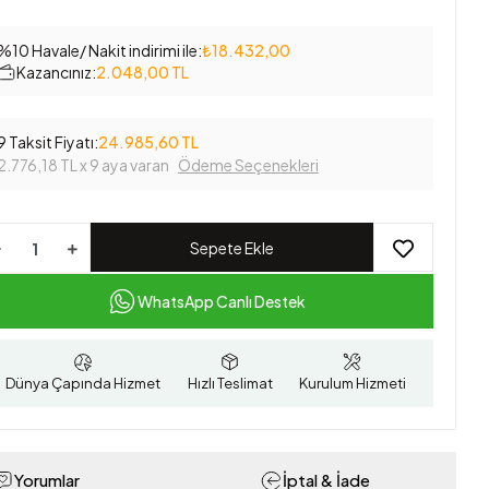
%10 Havale/ Nakit indirimi ile:
₺18.432,00
Kazancınız:
2.048,00 TL
9 Taksit Fiyatı:
24.985,60 TL
2.776,18 TL
x 9 aya varan
Ödeme Seçenekleri
Sepete Ekle
WhatsApp Canlı Destek
Dünya Çapında Hizmet
Hızlı Teslimat
Kurulum Hizmeti
Yorumlar
İptal & İade