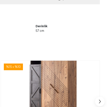
Derinlik
57 cm
%15 + %10