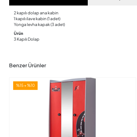
2 kapılı dolap ana kabin
1 kapılı ilave kabin (1 adet)
Yonga levha kapak (3 adet)
Ürün
3 Kapılı Dolap
Benzer Ürünler
%15 + %10