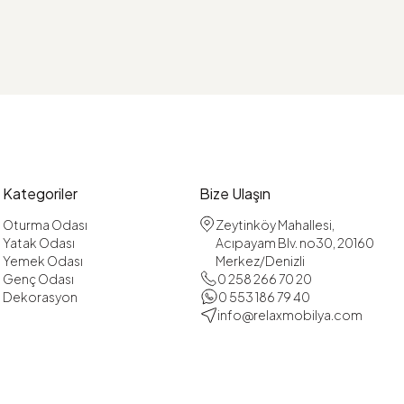
Kategoriler
Bize Ulaşın
Oturma Odası
Zeytinköy Mahallesi,
Yatak Odası
Acıpayam Blv. no30, 20160
Yemek Odası
Merkez/Denizli
Genç Odası
0 258 266 70 20
Dekorasyon
0 553 186 79 40
info@relaxmobilya.com