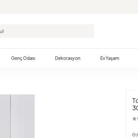
Genç Odası
Dekorasyon
Ev Yaşam
T
3
0,