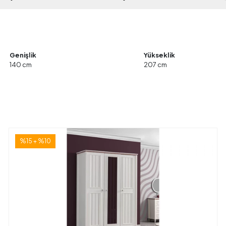
Genişlik
Yükseklik
140 cm
207 cm
%15 + %10