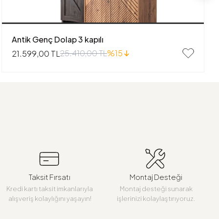
Antik Genç Dolap 3 kapılı
25.410,00 TL
%15
21.599,00 TL
Taksit Fırsatı
Montaj Desteği
Kredi kartı taksit imkanlarıyla
Montaj desteği sunarak
alışveriş kolaylığını yaşayın!
işlerinizi kolaylaştırıyoruz.