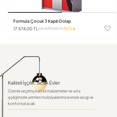
Formula Çocuk 3 Kapılı Dolap
20.675,00 TL
%15
17.574,00 TL
Kaliteli İşçilik, Sıcak Evler
Özenle seçilmiş kaliteli malzemeler ve usta
işçiliğimizle üretilen mobilyalarımız evinize sevgi ve
konfor katacak.