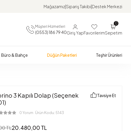
Mağazamız
Sipariş Takibi
Destek Merkezi
0
Müşteri Hizmetleri
(0553) 186 79 40
Giriş Yap
Favorilerim
Sepetim
Büro & Bahçe
Düğün Paketleri
Teşhir Ürünleri
orino 3 Kapılı Dolap (Seçenek
Tavsiye Et
01)
Ürün Kodu:
5143
0 Yorum
20.480,00 TL
00 TL