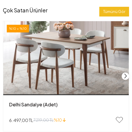
Çok Satan Ürünler
Tümünü Gör
%10 + %10
Delhi Sandalye (Adet)
6.497,00 TL
7.219,00 TL
%10