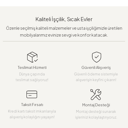
Kaliteli İşçilik, Sıcak Evler
Özenle seçilmiş kaliteli malzemeler ve usta işçiliğimizle üretilen
mobilyalarımız evinize sevgi ve konfor katacak.
Teslimat Hizmeti
Güvenli Alışveriş
Dünya çapında
Güvenli ödeme sistemiyle
teslimat sağlıyoruz!
alışverişin keyfini çıkarın!
Taksit Fırsatı
Montaj Desteği
Kredi kartı taksit imkanlarıyla
Montaj desteği sunarak
alışveriş kolaylığını yaşayın!
işlerinizi kolaylaştırıyoruz.