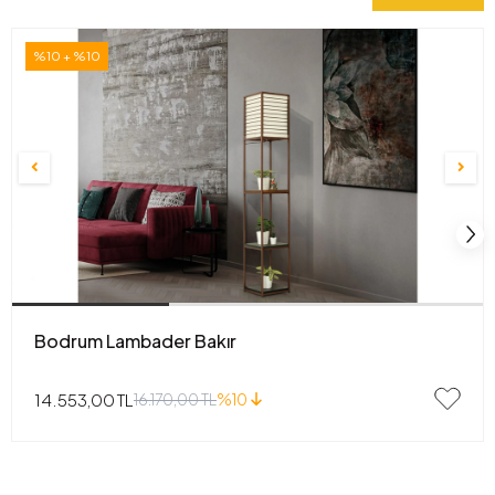
%10 + %10
Bodrum Lambader Bakır
14.553,00 TL
16.170,00 TL
%10