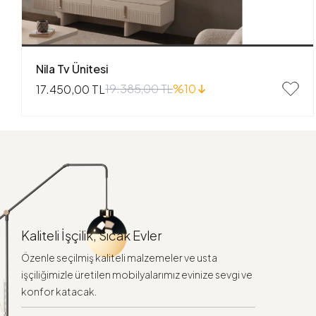
Nila Tv Ünitesi
19.385,00 TL
%10
17.450,00 TL
Kaliteli İşçilik, Sıcak Evler
Özenle seçilmiş kaliteli malzemeler ve usta
işçiliğimizle üretilen mobilyalarımız evinize sevgi ve
konfor katacak.