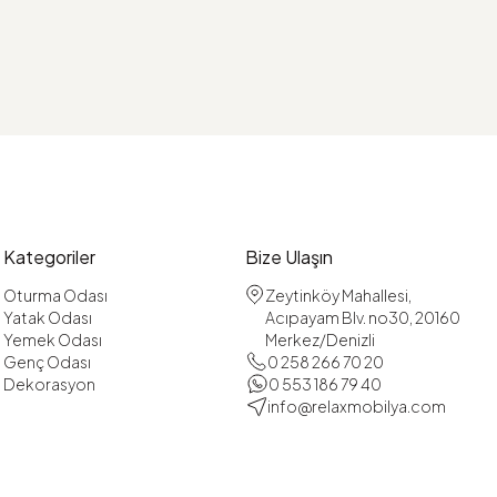
Kategoriler
Bize Ulaşın
Oturma Odası
Zeytinköy Mahallesi,
Yatak Odası
Acıpayam Blv. no30, 20160
Yemek Odası
Merkez/Denizli
Genç Odası
0 258 266 70 20
Dekorasyon
0 553 186 79 40
info@relaxmobilya.com