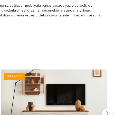
tmenizi sağlayan mobilyalar için, piyasada yüzlerce, belki de
 ihtiyaçlarla birleştiği zaman seçenekler arasından sıyrılmak
ilya ürünlerini ve çeşitli dekorasyon ürünlerini beğeninize sunar.
%10 + %10