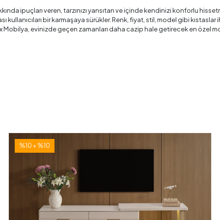
kkında ipuçları veren, tarzınızı yansıtan ve içinde kendinizi konforlu hisse
kullanıcıları bir karmaşaya sürükler. Renk, fiyat, stil, model gibi kıstaslar
x Mobilya, evinizde geçen zamanları daha cazip hale getirecek en özel mob
%10 + %10