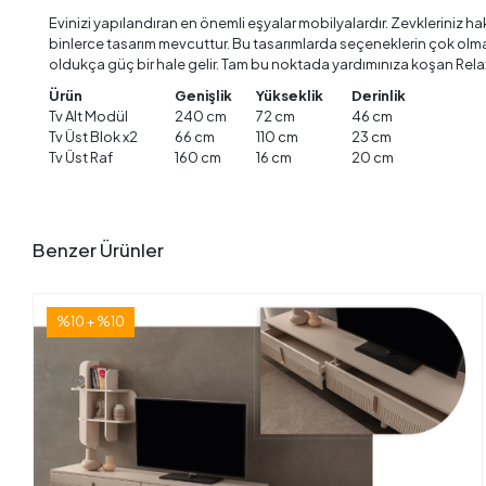
Evinizi yapılandıran en önemli eşyalar mobilyalardır. Zevkleriniz ha
binlerce tasarım mevcuttur. Bu tasarımlarda seçeneklerin çok olması 
oldukça güç bir hale gelir. Tam bu noktada yardımınıza koşan Rela
Ürün
Genişlik
Yükseklik
Derinlik
Tv Alt Modül
240 cm
72 cm
46 cm
Tv Üst Blok x2
66 cm
110 cm
23 cm
Tv Üst Raf
160 cm
16 cm
20 cm
Benzer Ürünler
%10 + %10