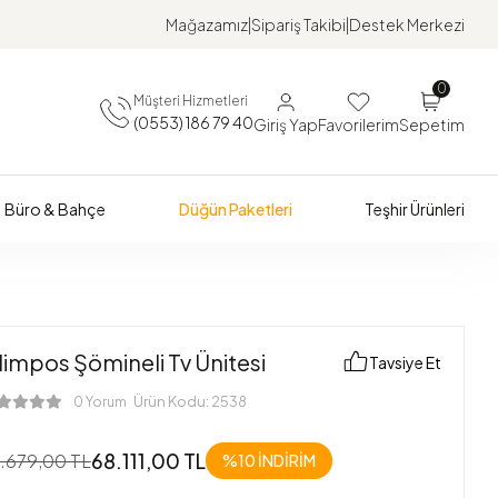
Mağazamız
Sipariş Takibi
Destek Merkezi
0
Müşteri Hizmetleri
(0553) 186 79 40
Giriş Yap
Favorilerim
Sepetim
Büro & Bahçe
Düğün Paketleri
Teşhir Ürünleri
impos Şömineli Tv Ünitesi
Tavsiye Et
Ürün Kodu:
2538
0 Yorum
68.111,00 TL
.679,00 TL
%10 İNDİRİM