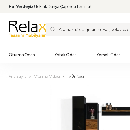
Her Yerdeyiz!
Tek Tık,Dünya Çapında Teslimat.
Oturma Odası
Yatak Odası
Yemek Odası
Ana Sayfa
Oturma Odası
Tv Ünitesi