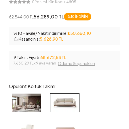
Ürün Kodu:
4805
0 Yorum
56.289,00 TL
62.544,00 TL
%10 İNDİRİM
%10 Havale/ Nakit indirimi ile:
₺50.660,10
Kazancınız:
5.628,90 TL
9 Taksit Fiyatı:
68.672,58 TL
7.630,29 TL
x 9 aya varan
Ödeme Seçenekleri
Opulent Koltuk Takımı: