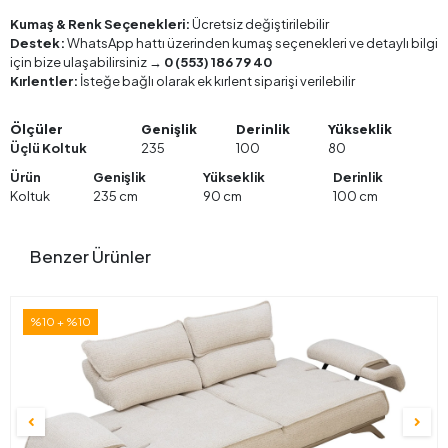
Kumaş & Renk Seçenekleri:
Ücretsiz değiştirilebilir
Destek:
WhatsApp hattı üzerinden kumaş seçenekleri ve detaylı bilgi
için bize ulaşabilirsiniz →
0 (553) 186 79 40
Kırlentler:
İsteğe bağlı olarak ek kırlent siparişi verilebilir
Ölçüler
Genişlik
Derinlik
Yükseklik
Üçlü Koltuk
235
100
80
Ürün
Genişlik
Yükseklik
Derinlik
Koltuk
235 cm
90 cm
100 cm
Benzer Ürünler
%10 + %10