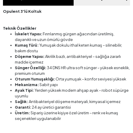
Opulent 3'lü Koltuk
Teknik Özellikler
İskelet Yapısı:
Fırınlanmış gürgen ağacından üretilmiş,
dayanıklı ve uzun ömürlü gövde
Kumaş Türü:
Yumuşak dokulu ithal keten kumaş – silinebilir,
bakım dostu
Döşeme Yapısı:
Akrilik bazlı, antibakteriyel – sağlığa zararlı
madde içermez
Sünger Özelliği:
34 DNS HR ultra soft sünger – yüksek esneklik,
premium oturum
Oturum Yumuşaklığı:
Orta yumuşak – konfor seviyesi yüksek
Mekanizma:
Sabit yapı
Ayak Tipi:
Yerden yüksek modern ahşap ayak – robot süpürge
uyumlu
Sağlık:
Antibakteriyel döşeme materyali, kimyasal içermez
Garanti:
24 ay üretici garantisi
Üretim:
Sipariş üzerine kişiye özel üretim – renk ve kumaş
seçenekleri uygulanabilir