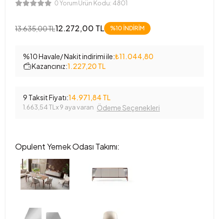
Ürün Kodu:
4801
0 Yorum
12.272,00 TL
13.635,00 TL
%10 İNDİRİM
%10 Havale/ Nakit indirimi ile:
₺11.044,80
Kazancınız:
1.227,20 TL
9 Taksit Fiyatı:
14.971,84 TL
1.663,54 TL
x 9 aya varan
Ödeme Seçenekleri
Opulent Yemek Odası Takımı: