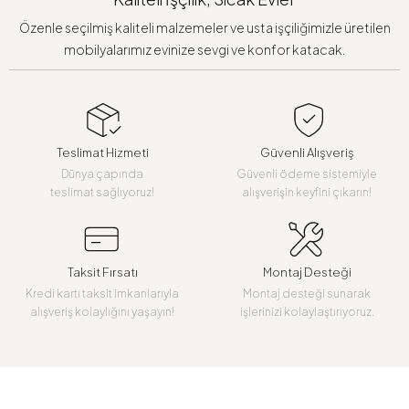
Özenle seçilmiş kaliteli malzemeler ve usta işçiliğimizle üretilen
mobilyalarımız evinize sevgi ve konfor katacak.
Teslimat Hizmeti
Güvenli Alışveriş
Dünya çapında
Güvenli ödeme sistemiyle
teslimat sağlıyoruz!
alışverişin keyfini çıkarın!
Taksit Fırsatı
Montaj Desteği
Kredi kartı taksit imkanlarıyla
Montaj desteği sunarak
alışveriş kolaylığını yaşayın!
işlerinizi kolaylaştırıyoruz.