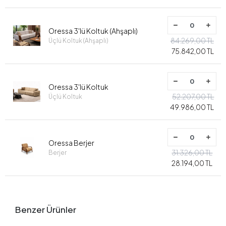
Oressa 3'lü Koltuk (Ahşaplı)
84.269,00 TL
Üçlü Koltuk (Ahşaplı)
75.842,00 TL
Oressa 3'lü Koltuk
52.207,00 TL
Üçlü Koltuk
49.986,00 TL
Oressa Berjer
31.326,00 TL
Berjer
28.194,00 TL
Benzer Ürünler