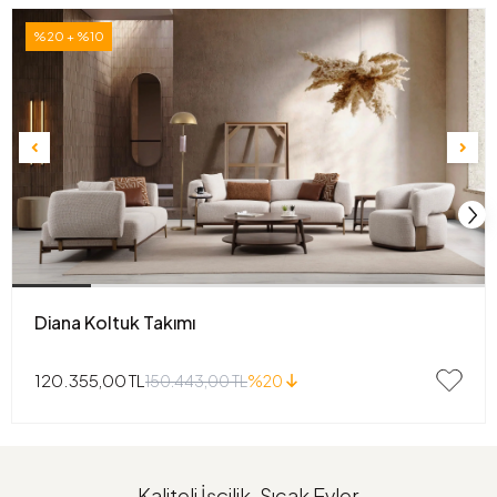
%20 + %10
Diana Koltuk Takımı
120.355,00 TL
150.443,00 TL
%20
Kaliteli İşçilik, Sıcak Evler