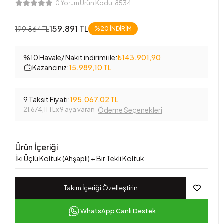
Ürün Kodu:
8534
0 Yorum
159.891 TL
199.864 TL
%20
İNDİRİM
%10 Havale/ Nakit indirimi ile:
₺143.901,90
Kazancınız:
15.989,10 TL
9 Taksit Fiyatı:
195.067,02 TL
21.674,11 TL
x 9 aya varan
Ödeme Seçenekleri
Ürün İçeriği
İki Üçlü Koltuk (Ahşaplı) + Bir Tekli Koltuk
Takım İçeriği Özelleştirin
WhatsApp Canlı Destek