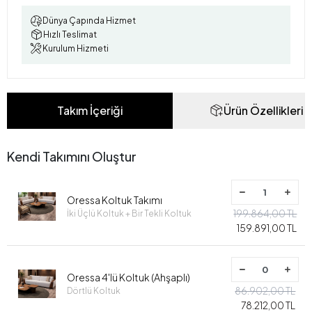
Dünya Çapında Hizmet
Hızlı Teslimat
Kurulum Hizmeti
Takım İçeriği
Ürün Özellikleri
Kendi Takımını Oluştur
Oressa Koltuk Takımı
199.864,00 TL
İki Üçlü Koltuk + Bir Tekli Koltuk
159.891,00 TL
Oressa 4'lü Koltuk (Ahşaplı)
86.902,00 TL
Dörtlü Koltuk
78.212,00 TL