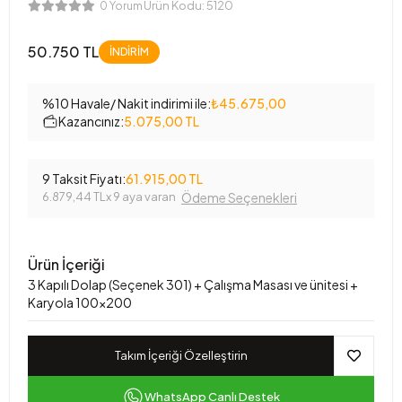
Ürün Kodu:
5120
0 Yorum
50.750 TL
İNDİRİM
%10 Havale/ Nakit indirimi ile:
₺45.675,00
Kazancınız:
5.075,00 TL
9 Taksit Fiyatı:
61.915,00 TL
6.879,44 TL
x 9 aya varan
Ödeme Seçenekleri
Ürün İçeriği
3 Kapılı Dolap (Seçenek 301) + Çalışma Masası ve ünitesi +
Karyola 100x200
Takım İçeriği Özelleştirin
WhatsApp Canlı Destek