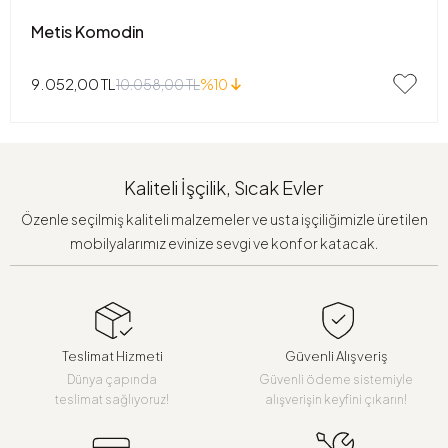
Metis Komodin
9.052,00 TL
10.058,00 TL
%10
Kaliteli İşçilik, Sıcak Evler
Özenle seçilmiş kaliteli malzemeler ve usta işçiliğimizle üretilen
mobilyalarımız evinize sevgi ve konfor katacak.
Teslimat Hizmeti
Güvenli Alışveriş
Dünya çapında
Güvenli ödeme sistemiyle
teslimat sağlıyoruz!
alışverişin keyfini çıkarın!