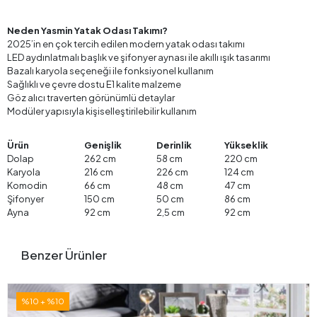
Neden Yasmin Yatak Odası Takımı?
2025’in en çok tercih edilen modern yatak odası takımı
LED aydınlatmalı başlık ve şifonyer aynası ile akıllı ışık tasarımı
Bazalı karyola seçeneği ile fonksiyonel kullanım
Sağlıklı ve çevre dostu E1 kalite malzeme
Göz alıcı traverten görünümlü detaylar
Modüler yapısıyla kişiselleştirilebilir kullanım
Ürün
Genişlik
Derinlik
Yükseklik
Dolap
262 cm
58 cm
220 cm
Karyola
216 cm
226 cm
124 cm
Komodin
66 cm
48 cm
47 cm
Şifonyer
150 cm
50 cm
86 cm
Ayna
92 cm
2,5 cm
92 cm
Benzer Ürünler
%10 + %10