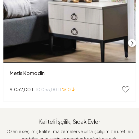
Metis Komodin
9.052,00 TL
10.058,00 TL
%10
Kaliteli İşçilik, Sıcak Evler
Özenle seçilmiş kaliteli malzemeler ve usta işçiliğimizle üretilen
mobilyalarımız evinize sevgi ve konfor katacak.