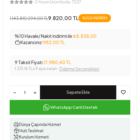
Ürün Kodu:
7527
0 Yorum
9.820,00 TL
1.143.810.294,00 TL
%100 İNDİRİM
%10 Havale/ Nakit indirimi ile:
₺8.838,00
Kazancınız:
982,00 TL
9 Taksit Fiyatı:
11.980,40 TL
1.331,16 TL
x 9 aya varan
Ödeme Seçenekleri
Sepete Ekle
WhatsApp Canlı Destek
Dünya Çapında Hizmet
Hızlı Teslimat
Kurulum Hizmeti