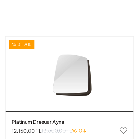
%10 + %10
Platinum Dresuar Ayna
13.500,00 TL
%10
12.150,00 TL