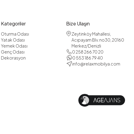
Kategoriler
Bize Ulaşın
Oturma Odası
Zeytinköy Mahallesi,
Yatak Odası
Acıpayam Blv. no30, 20160
Yemek Odası
Merkez/Denizli
Genç Odası
0 258 266 70 20
Dekorasyon
0 553 186 79 40
info@relaxmobilya.com