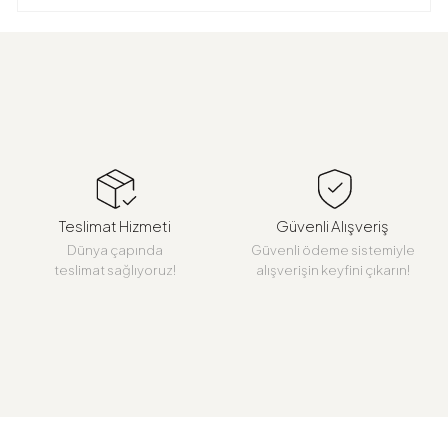
Teslimat Hizmeti
Güvenli Alışveriş
Dünya çapında
Güvenli ödeme sistemiyle
teslimat sağlıyoruz!
alışverişin keyfini çıkarın!