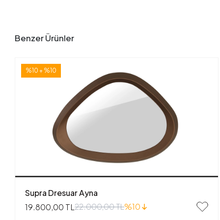
Benzer Ürünler
%10 + %10
Supra Dresuar Ayna
22.000,00 TL
%10
19.800,00 TL