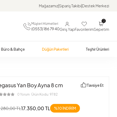
Mağazamız
Sipariş Takibi
Destek Merkezi
0
Müşteri Hizmetleri
(0553) 186 79 40
Giriş Yap
Favorilerim
Sepetim
Büro & Bahçe
Düğün Paketleri
Teşhir Ürünleri
egasus Yan Boy Ayna 8 cm
Tavsiye Et
Ürün Kodu:
9782
0 Yorum
17.350,00 TL
.280,00 TL
%10 İNDİRİM