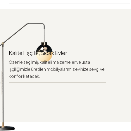
Kaliteli İşçilik, Sıcak Evler
Özenle seçilmiş kaliteli malzemeler ve usta
işçiliğimizle üretilen mobilyalarımız evinize sevgi ve
konfor katacak.