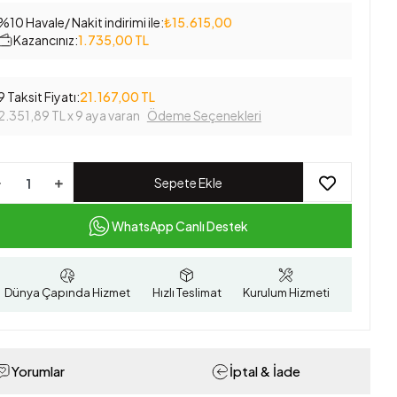
%10 Havale/ Nakit indirimi ile:
₺15.615,00
Kazancınız:
1.735,00 TL
9 Taksit Fiyatı:
21.167,00 TL
2.351,89 TL
x 9 aya varan
Ödeme Seçenekleri
Sepete Ekle
WhatsApp Canlı Destek
Dünya Çapında Hizmet
Hızlı Teslimat
Kurulum Hizmeti
Yorumlar
İptal & İade