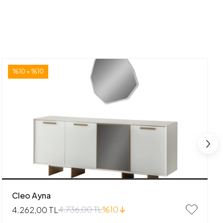
%10 + %10
Cleo Ayna
4.736,00 TL
%10
4.262,00 TL