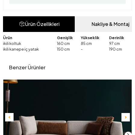
Ürün Özellikleri
Nakliye & Montaj
Ürün
Genişlik
Yükseklik
Derinlik
ikili koltuk
160 cm
85 cm
97 cm
ikili kanepe iç yatak
150 cm
-
190 cm
Benzer Ürünler