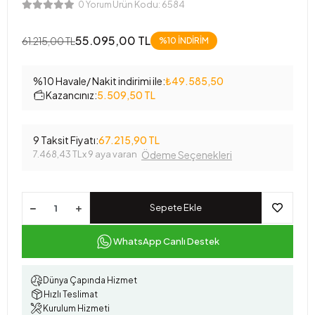
Ürün Kodu:
6584
0 Yorum
55.095,00 TL
61.215,00 TL
%10 İNDİRİM
%10 Havale/ Nakit indirimi ile:
₺49.585,50
Kazancınız:
5.509,50 TL
9 Taksit Fiyatı:
67.215,90 TL
7.468,43 TL
x 9 aya varan
Ödeme Seçenekleri
Sepete Ekle
WhatsApp Canlı Destek
Dünya Çapında Hizmet
Hızlı Teslimat
Kurulum Hizmeti