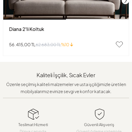
Diana 2'li Koltuk
56.415,00 TL
62.683,00 TL
%10
Kaliteli İşçilik, Sıcak Evler
Özenle seçilmiş kaliteli malzemeler ve usta işçiliğimizle üretilen
mobilyalarımız evinize sevgi ve konfor katacak.
Teslimat Hizmeti
Güvenli Alışveriş
Dünya çapında
Güvenli ödeme sistemiyle