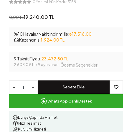
Ürün Kodu:
5158
0 Yorum
19.240,00 TL
0,00 TL
%10 Havale/ Nakit indirimi ile:
₺17.316,00
Kazancınız:
1.924,00 TL
9 Taksit Fiyatı:
23.472,80 TL
2.608,09 TL
x 9 aya varan
Ödeme Seçenekleri
Sepete Ekle
WhatsApp Canlı Destek
Dünya Çapında Hizmet
Hızlı Teslimat
Kurulum Hizmeti