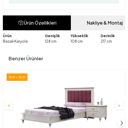
Ürün Özellikleri
Nakliye & Montaj
Ürün
Genişlik
Yükseklik
Derinlik
Bazalı Karyola
128 cm
108 cm
217 cm
Benzer Ürünler
%15 + %10