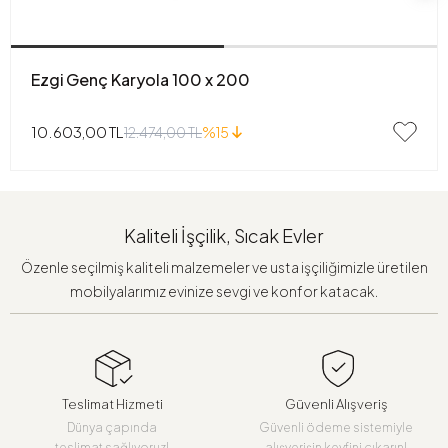
Ezgi Genç Karyola 100 x 200
10.603,00 TL
12.474,00 TL
%15
Kaliteli İşçilik, Sıcak Evler
Özenle seçilmiş kaliteli malzemeler ve usta işçiliğimizle üretilen
mobilyalarımız evinize sevgi ve konfor katacak.
Teslimat Hizmeti
Güvenli Alışveriş
Dünya çapında
Güvenli ödeme sistemiyle
teslimat sağlıyoruz!
alışverişin keyfini çıkarın!