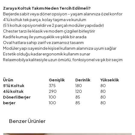
Zaraya Koltuk Takımı Neden Tercih Edilmeli?
Berjerde sabit veya döner opsiyon – yaşam alanınıza özel konfor
4’lü koltuk tek parça, kolay taşıma ve kurulum
(5’li koltuk opsiyoneldir ve 2 parçalı modüler yapıdadır)
Chester tarzı ile klasik ve modern çizgileri birleştirir
Kadife kumaş ile yumuşaklık ve şıklık bir arada
Oval hatlara sahip zarif ve zamansız tasarım
Modüler yapı sayesinde kişisel kullanım alanınıza uyum sağlar
Estetik olduğu kadar ergonomik kullanım sunar
Relaxmobilya kalitesiyle uzun ömürlü, fonksiyonel ve şık bir seçim
Ürün
Genişlik
Derinlik
Yükseklik
5'lü Koltuk
375
180
80
4lü koltuk
290
120
80
Dönerli Berjer
100
85
80
berjer
100
85
80
Benzer Ürünler