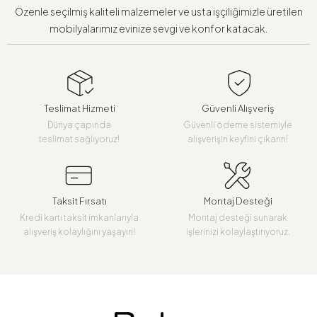
Özenle seçilmiş kaliteli malzemeler ve usta işçiliğimizle üretilen
mobilyalarımız evinize sevgi ve konfor katacak.
Teslimat Hizmeti
Güvenli Alışveriş
Dünya çapında
Güvenli ödeme sistemiyle
teslimat sağlıyoruz!
alışverişin keyfini çıkarın!
Taksit Fırsatı
Montaj Desteği
Kredi kartı taksit imkanlarıyla
Montaj desteği sunarak
alışveriş kolaylığını yaşayın!
işlerinizi kolaylaştırıyoruz.