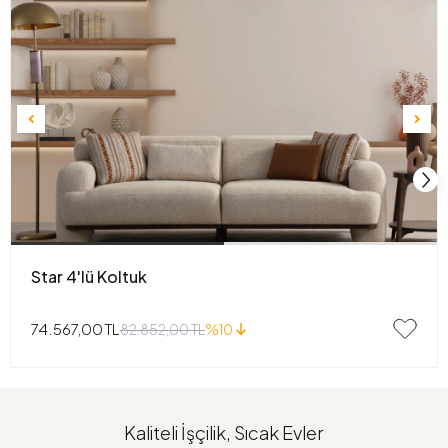
Star 4'lü Koltuk
74.567,00 TL
82.852,00 TL
%10
Kaliteli İşçilik, Sıcak Evler