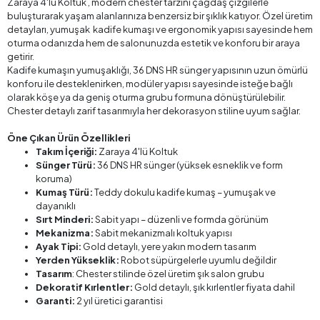
Zaraya 4'lü Koltuk , modern chester tarzını çağdaş çizgilerle
buluşturarak yaşam alanlarınıza benzersiz bir şıklık katıyor. Özel üretim
detayları, yumuşak kadife kumaşı ve ergonomik yapısı sayesinde hem
oturma odanızda hem de salonunuzda estetik ve konforu bir araya
getirir.
Kadife kumaşın yumuşaklığı, 36 DNS HR sünger yapısının uzun ömürlü
konforu ile desteklenirken, modüler yapısı sayesinde isteğe bağlı
olarak köşe ya da geniş oturma grubu formuna dönüştürülebilir.
Chester detaylı zarif tasarımıyla her dekorasyon stiline uyum sağlar.
Öne Çıkan Ürün Özellikleri
Takım İçeriği:
Zaraya 4'lü Koltuk
Sünger Türü:
36 DNS HR sünger (yüksek esneklik ve form
koruma)
Kumaş Türü:
Teddy dokulu kadife kumaş – yumuşak ve
dayanıklı
Sırt Minderi:
Sabit yapı – düzenli ve formda görünüm
Mekanizma:
Sabit mekanizmalı koltuk yapısı
Ayak Tipi:
Gold detaylı, yere yakın modern tasarım
Yerden Yükseklik:
Robot süpürgelerle uyumlu değildir
Tasarım
: Chester stilinde özel üretim şık salon grubu
Dekoratif Kırlentler:
Gold detaylı, şık kırlentler fiyata dahil
Garanti:
2 yıl üretici garantisi