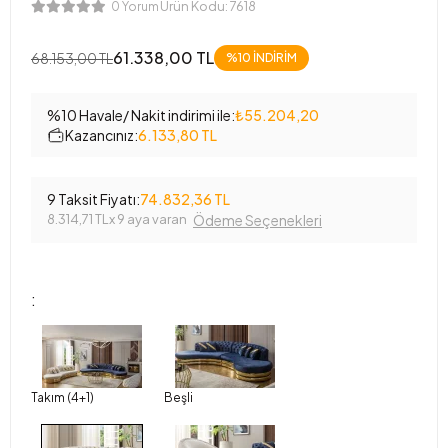
Ürün Kodu:
7618
0 Yorum
61.338,00 TL
68.153,00 TL
%10 İNDİRİM
%10 Havale/ Nakit indirimi ile:
₺55.204,20
Kazancınız:
6.133,80 TL
9 Taksit Fiyatı:
74.832,36 TL
8.314,71 TL
x 9 aya varan
Ödeme Seçenekleri
:
Takım (4+1)
Beşli