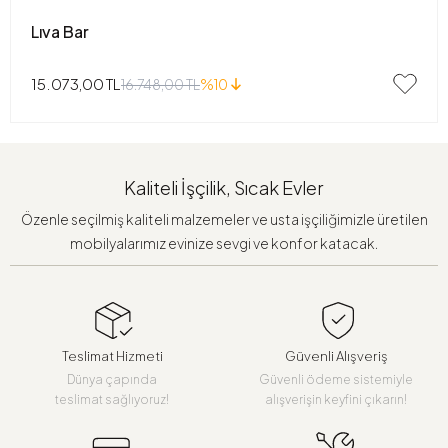
Lıva Bar
15.073,00 TL
16.748,00 TL
%10
Kaliteli İşçilik, Sıcak Evler
Özenle seçilmiş kaliteli malzemeler ve usta işçiliğimizle üretilen
mobilyalarımız evinize sevgi ve konfor katacak.
Teslimat Hizmeti
Güvenli Alışveriş
Dünya çapında
Güvenli ödeme sistemiyle
teslimat sağlıyoruz!
alışverişin keyfini çıkarın!