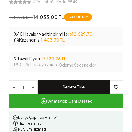
Ürün Kodu:
9549
0 Yorum
14.033,00 TL
15.593,00 TL
%10 İNDİRİM
%10 Havale/ Nakit indirimi ile:
₺12.629,70
Kazancınız:
1.403,30 TL
9 Taksit Fiyatı:
17.120,26 TL
1.902,25 TL
x 9 aya varan
Ödeme Seçenekleri
Sepete Ekle
WhatsApp Canlı Destek
Dünya Çapında Hizmet
Hızlı Teslimat
Kurulum Hizmeti