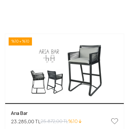
%10 + %10
Arıa Bar
25.872,00 TL
%10
23.285,00 TL