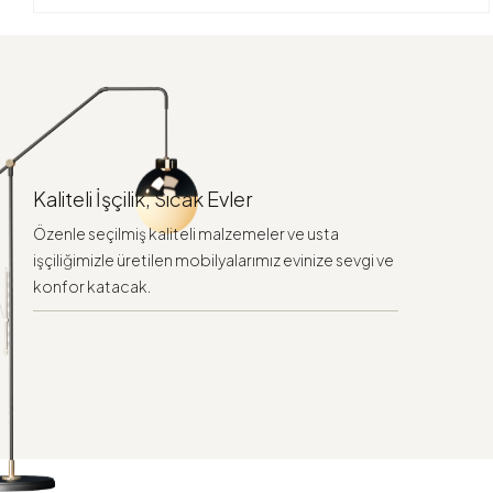
Kaliteli İşçilik, Sıcak Evler
Özenle seçilmiş kaliteli malzemeler ve usta
işçiliğimizle üretilen mobilyalarımız evinize sevgi ve
konfor katacak.