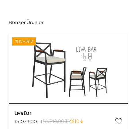
Benzer Ürünler
%10 + %10
Lıva Bar
16.748,00 TL
%10
15.073,00 TL