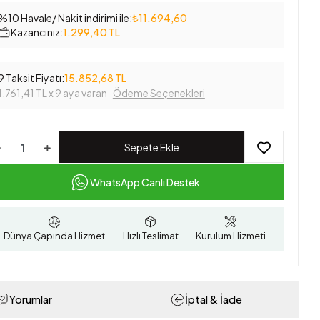
%10 Havale/ Nakit indirimi ile:
₺11.694,60
Kazancınız:
1.299,40 TL
9 Taksit Fiyatı:
15.852,68 TL
1.761,41 TL
x 9 aya varan
Ödeme Seçenekleri
Sepete Ekle
WhatsApp Canlı Destek
Dünya Çapında Hizmet
Hızlı Teslimat
Kurulum Hizmeti
Yorumlar
İptal & İade