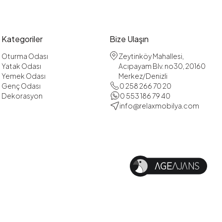
Kategoriler
Bize Ulaşın
Oturma Odası
Zeytinköy Mahallesi,
Yatak Odası
Acıpayam Blv. no30, 20160
Yemek Odası
Merkez/Denizli
Genç Odası
0 258 266 70 20
Dekorasyon
0 553 186 79 40
info@relaxmobilya.com