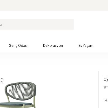
Genç Odası
Dekorasyon
Ev Yaşam
E
14