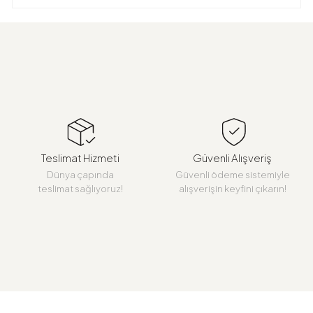
Teslimat Hizmeti
Güvenli Alışveriş
Dünya çapında
Güvenli ödeme sistemiyle
teslimat sağlıyoruz!
alışverişin keyfini çıkarın!