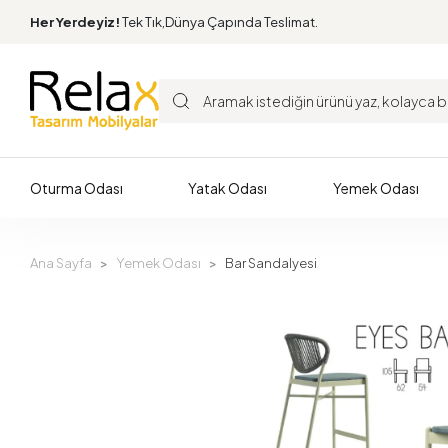
Her Yerdeyiz!
Tek Tık,Dünya Çapında Teslimat.
Oturma Odası
Yatak Odası
Yemek Odası
Ana Sayfa
Yemek Odası
Bar Sandalyesi