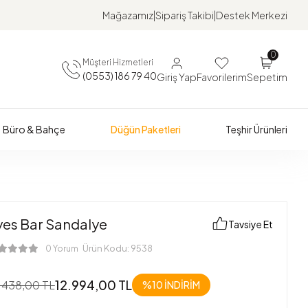
Mağazamız
Sipariş Takibi
Destek Merkezi
0
Müşteri Hizmetleri
(0553) 186 79 40
Giriş Yap
Favorilerim
Sepetim
Büro & Bahçe
Düğün Paketleri
Teşhir Ürünleri
yes Bar Sandalye
Tavsiye Et
Ürün Kodu:
9538
0 Yorum
12.994,00 TL
.438,00 TL
%10 İNDİRİM