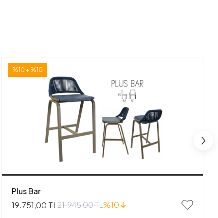
%10 + %10
Plus Bar
21.945,00 TL
%10
19.751,00 TL