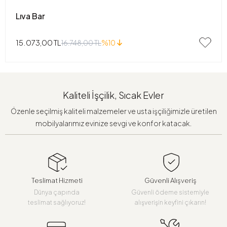
Lıva Bar
15.073,00 TL
16.748,00 TL
%10
Kaliteli İşçilik, Sıcak Evler
Özenle seçilmiş kaliteli malzemeler ve usta işçiliğimizle üretilen
mobilyalarımız evinize sevgi ve konfor katacak.
Teslimat Hizmeti
Güvenli Alışveriş
Dünya çapında
Güvenli ödeme sistemiyle
teslimat sağlıyoruz!
alışverişin keyfini çıkarın!