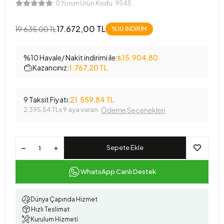
Ürün Kodu:
9545
0 Yorum
17.672,00 TL
19.635,00 TL
%10 İNDİRİM
%10 Havale/ Nakit indirimi ile:
₺15.904,80
Kazancınız:
1.767,20 TL
9 Taksit Fiyatı:
21.559,84 TL
2.395,54 TL
x 9 aya varan
Ödeme Seçenekleri
Sepete Ekle
WhatsApp Canlı Destek
Dünya Çapında Hizmet
Hızlı Teslimat
Kurulum Hizmeti