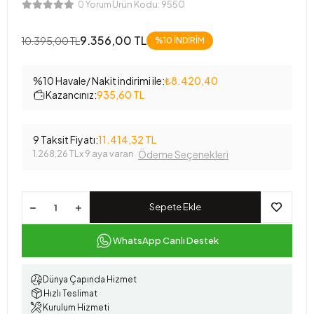
Ürün Kodu:
9550
0 Yorum
9.356,00 TL
10.395,00 TL
%10 İNDİRİM
%10 Havale/ Nakit indirimi ile:
₺8.420,40
Kazancınız:
935,60 TL
9 Taksit Fiyatı:
11.414,32 TL
1.268,26 TL
x 9 aya varan
Ödeme Seçenekleri
Sepete Ekle
WhatsApp Canlı Destek
Dünya Çapında Hizmet
Hızlı Teslimat
Kurulum Hizmeti