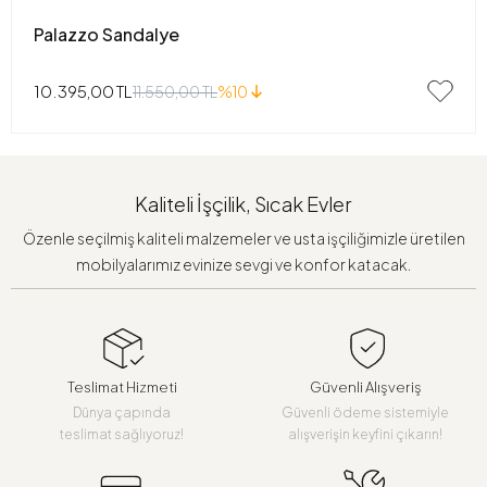
Palazzo Sandalye
10.395,00 TL
11.550,00 TL
%10
Kaliteli İşçilik, Sıcak Evler
Özenle seçilmiş kaliteli malzemeler ve usta işçiliğimizle üretilen
mobilyalarımız evinize sevgi ve konfor katacak.
Teslimat Hizmeti
Güvenli Alışveriş
Dünya çapında
Güvenli ödeme sistemiyle
teslimat sağlıyoruz!
alışverişin keyfini çıkarın!