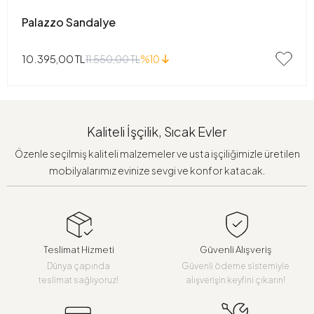
Palazzo Sandalye
10.395,00 TL
11.550,00 TL
%10
Kaliteli İşçilik, Sıcak Evler
Özenle seçilmiş kaliteli malzemeler ve usta işçiliğimizle üretilen
mobilyalarımız evinize sevgi ve konfor katacak.
Teslimat Hizmeti
Güvenli Alışveriş
Dünya çapında
Güvenli ödeme sistemiyle
teslimat sağlıyoruz!
alışverişin keyfini çıkarın!