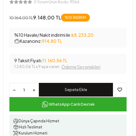
Ürün Kodu:
9566
0 Yorum
9.148,00 TL
10.164,00 TL
%10 İNDİRİM
%10 Havale/ Nakit indirimi ile:
₺8.233,20
Kazancınız:
914,80 TL
9 Taksit Fiyatı:
11.160,56 TL
1.240,06 TL
x 9 aya varan
Ödeme Seçenekleri
Sepete Ekle
WhatsApp Canlı Destek
Dünya Çapında Hizmet
Hızlı Teslimat
Kurulum Hizmeti