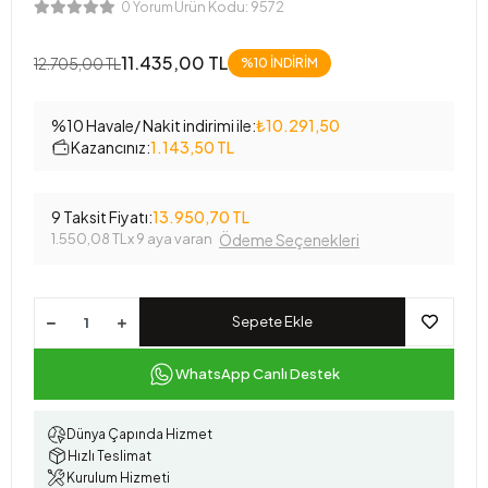
Ürün Kodu:
9572
0 Yorum
11.435,00 TL
12.705,00 TL
%10 İNDİRİM
%10 Havale/ Nakit indirimi ile:
₺10.291,50
Kazancınız:
1.143,50 TL
9 Taksit Fiyatı:
13.950,70 TL
1.550,08 TL
x 9 aya varan
Ödeme Seçenekleri
Sepete Ekle
WhatsApp Canlı Destek
Dünya Çapında Hizmet
Hızlı Teslimat
Kurulum Hizmeti