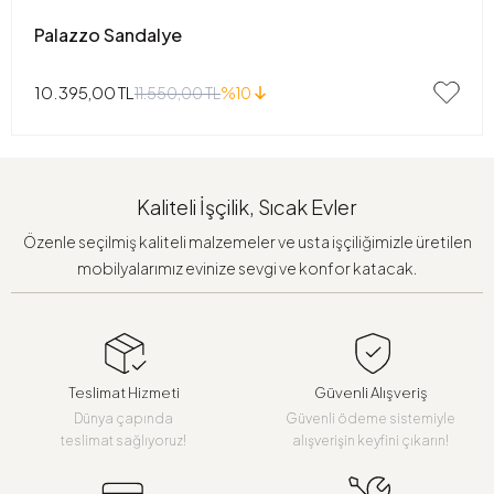
Palazzo Sandalye
10.395,00 TL
11.550,00 TL
%10
Kaliteli İşçilik, Sıcak Evler
Özenle seçilmiş kaliteli malzemeler ve usta işçiliğimizle üretilen
mobilyalarımız evinize sevgi ve konfor katacak.
Teslimat Hizmeti
Güvenli Alışveriş
Dünya çapında
Güvenli ödeme sistemiyle
teslimat sağlıyoruz!
alışverişin keyfini çıkarın!