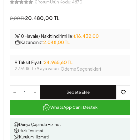
Ürün Kodu:
4870
0 Yorum
20.480,00 TL
0,00 TL
%10 Havale/ Nakit indirimi ile:
₺18.432,00
Kazancınız:
2.048,00 TL
9 Taksit Fiyatı:
24.985,60 TL
2.776,18 TL
x 9 aya varan
Ödeme Seçenekleri
Sepete Ekle
WhatsApp Canlı Destek
Dünya Çapında Hizmet
Hızlı Teslimat
Kurulum Hizmeti