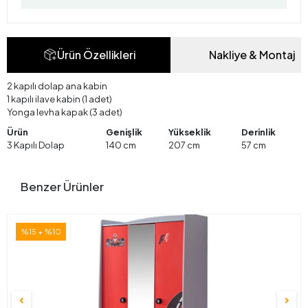
Ürün Özellikleri
Nakliye & Montaj
2 kapılı dolap ana kabin
1 kapılı ilave kabin (1 adet)
Yonga levha kapak (3 adet)
Ürün
Genişlik
Yükseklik
Derinlik
3 Kapılı Dolap
140 cm
207 cm
57 cm
Benzer Ürünler
%15 + %10