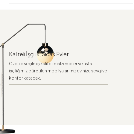
Kaliteli İşçilik, Sıcak Evler
Özenle seçilmiş kaliteli malzemeler ve usta
işçiliğimizle üretilen mobilyalarımız evinize sevgi ve
konfor katacak.