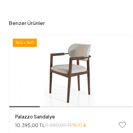
Benzer Ürünler
%10 + %10
Palazzo Sandalye
11.550,00 TL
%10
10.395,00 TL