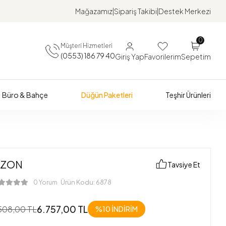
Mağazamız
Sipariş Takibi
Destek Merkezi
0
Müşteri Hizmetleri
(0553) 186 79 40
Giriş Yap
Favorilerim
Sepetim
Büro & Bahçe
Düğün Paketleri
Teşhir Ürünleri
İZON
Tavsiye Et
Ürün Kodu:
6878
0 Yorum
6.757,00 TL
508,00 TL
%10 İNDİRİM