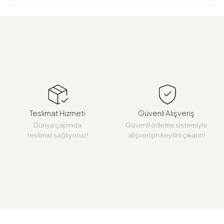
Teslimat Hizmeti
Güvenli Alışveriş
Dünya çapında
Güvenli ödeme sistemiyle
teslimat sağlıyoruz!
alışverişin keyfini çıkarın!