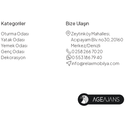
Kategoriler
Bize Ulaşın
Oturma Odası
Zeytinköy Mahallesi,
Yatak Odası
Acıpayam Blv. no30, 20160
Yemek Odası
Merkez/Denizli
Genç Odası
0 258 266 70 20
Dekorasyon
0 553 186 79 40
info@relaxmobilya.com