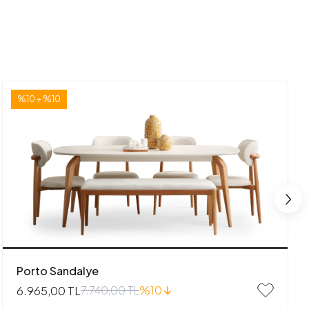
%10 + %10
Porto Sandalye
7.740,00 TL
%10
6.965,00 TL