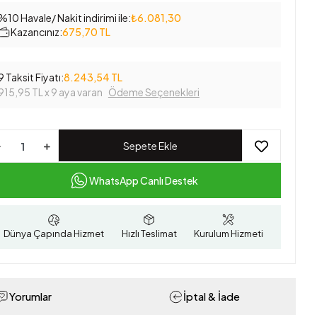
%10 Havale/ Nakit indirimi ile:
₺6.081,30
Kazancınız:
675,70 TL
9 Taksit Fiyatı:
8.243,54 TL
915,95 TL
x 9 aya varan
Ödeme Seçenekleri
Sepete Ekle
WhatsApp Canlı Destek
Dünya Çapında Hizmet
Hızlı Teslimat
Kurulum Hizmeti
Yorumlar
İptal & İade