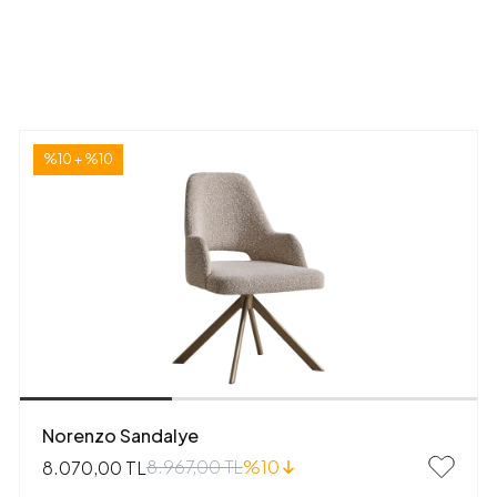
%10 + %10
Norenzo Sandalye
8.967,00 TL
%10
8.070,00 TL