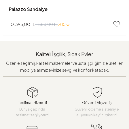
Palazzo Sandalye
10.395,00 TL
11.550,00 TL
%10
Kaliteli İşçilik, Sıcak Evler
Özenle seçilmiş kaliteli malzemeler ve usta işçiliğimizle üretilen
mobilyalarımız evinize sevgi ve konfor katacak.
Teslimat Hizmeti
Güvenli Alışveriş
Dünya çapında
Güvenli ödeme sistemiyle
teslimat sağlıyoruz!
alışverişin keyfini çıkarın!