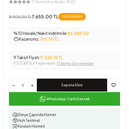
Ürün Kodu:
8522
0 Yorum
7.655,00 TL
8.505,00 TL
%10 İNDİRİM
%10 Havale/ Nakit indirimi ile:
₺6.889,50
Kazancınız:
765,50 TL
9 Taksit Fiyatı:
9.339,10 TL
1.037,68 TL
x 9 aya varan
Ödeme Seçenekleri
Sepete Ekle
WhatsApp Canlı Destek
Dünya Çapında Hizmet
Hızlı Teslimat
Kurulum Hizmeti