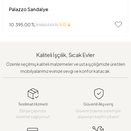
Palazzo Sandalye
10.395,00 TL
11.550,00 TL
%10
Kaliteli İşçilik, Sıcak Evler
Özenle seçilmiş kaliteli malzemeler ve usta işçiliğimizle üretilen
mobilyalarımız evinize sevgi ve konfor katacak.
Teslimat Hizmeti
Güvenli Alışveriş
Dünya çapında
Güvenli ödeme sistemiyle
teslimat sağlıyoruz!
alışverişin keyfini çıkarın!