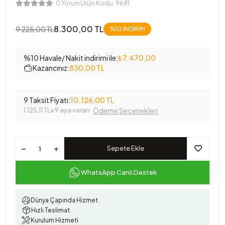
Ürün Kodu:
9681
0 Yorum
8.300,00 TL
9.225,00 TL
%10 İNDİRİM
%10 Havale/ Nakit indirimi ile:
₺7.470,00
Kazancınız:
830,00 TL
9 Taksit Fiyatı:
10.126,00 TL
1.125,11 TL
x 9 aya varan
Ödeme Seçenekleri
Sepete Ekle
WhatsApp Canlı Destek
Dünya Çapında Hizmet
Hızlı Teslimat
Kurulum Hizmeti