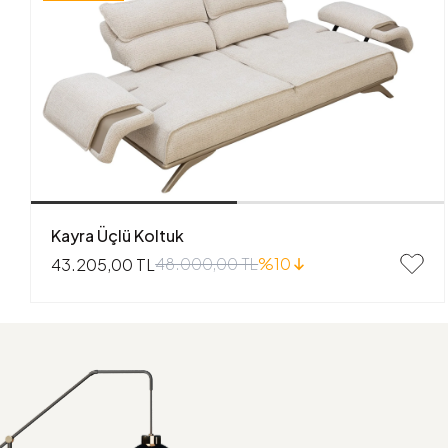
Kayra Üçlü Koltuk
48.000,00 TL
%10
43.205,00 TL