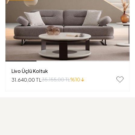
Livo Üçlü Koltuk
35.155,00 TL
%10
31.640,00 TL