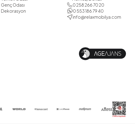
Genç Odası
0 258 266 70 20
Dekorasyon
0 553 186 79 40
info@relaxmobilya.com