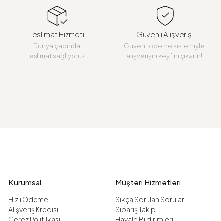
Teslimat Hizmeti
Güvenli Alışveriş
Dünya çapında
Güvenli ödeme sistemiyle
teslimat sağlıyoruz!
alışverişin keyfini çıkarın!
Kurumsal
Müşteri Hizmetleri
Hızlı Ödeme
Sıkça Sorulan Sorular
Alışveriş Kredisi
Sipariş Takip
Çerez Politilkası
Havale Bildirimleri