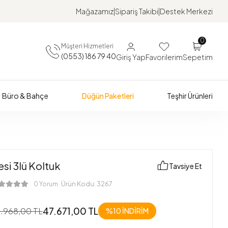
Mağazamız
Sipariş Takibi
Destek Merkezi
0
Müşteri Hizmetleri
(0553) 186 79 40
Giriş Yap
Favorilerim
Sepetim
Büro & Bahçe
Düğün Paketleri
Teşhir Ürünleri
si 3lü Koltuk
Tavsiye Et
Ürün Kodu:
3267
0 Yorum
47.671,00 TL
.968,00 TL
%10 İNDİRİM