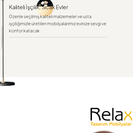
Kaliteli İşçilik, Sıcak Evler
Özenle seçilmiş kaliteli malzemeler ve usta
işçiliğimizle üretilen mobilyalarımız evinize sevgi ve
konfor katacak.