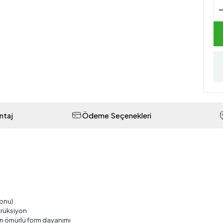
ntaj
Ödeme Seçenekleri
yonu)
trüksiyon
n ömürlü form dayanımı