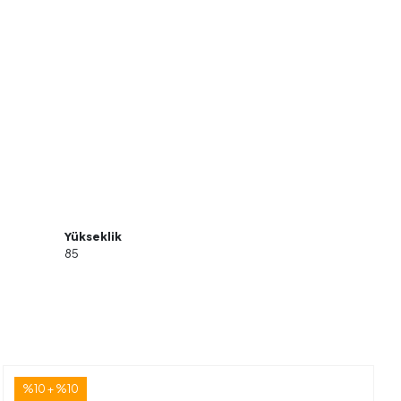
Yükseklik
85
%10 + %10