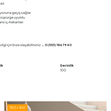
maz
syonuna geçiş sağlar
t süpürge uyumlu
ans iç mekanları
gi için bize ulaşabilirsiniz →
0 (553) 186 79 40
ik
Derinlik
100
%10 + %10