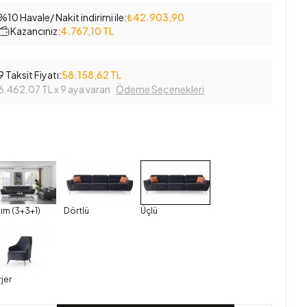
%10 Havale/ Nakit indirimi ile:
₺42.903,90
Kazancınız:
4.767,10 TL
9 Taksit Fiyatı:
58.158,62 TL
6.462,07 TL
x 9 aya varan
Ödeme Seçenekleri
ım (3+3+1)
Dörtlü
Üçlü
jer