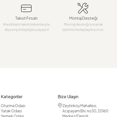
Taksit Fırsatı
Montaj Desteği
Kredi kartı taksit imkanlarıyla
Montaj desteği sunarak
alışveriş kolaylığını yaşayın!
işlerinizi kolaylaştırıyoruz.
Kategoriler
Bize Ulaşın
Oturma Odası
Zeytinköy Mahallesi,
Yatak Odası
Acıpayam Blv. no30, 20160
Yemek Odası
Merkez/Denizli