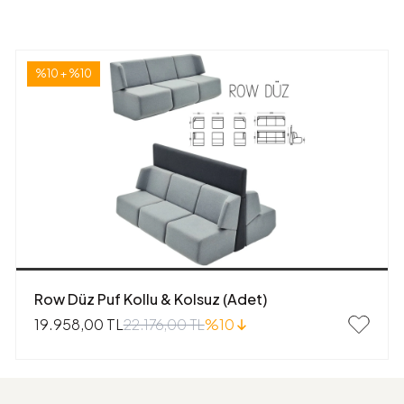
%10 + %10
Row Düz Puf Kollu & Kolsuz (Adet)
22.176,00 TL
%10
19.958,00 TL