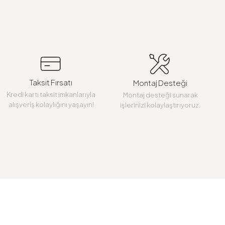
Taksit Fırsatı
Montaj Desteği
Kredi kartı taksit imkanlarıyla
Montaj desteği sunarak
alışveriş kolaylığını yaşayın!
işlerinizi kolaylaştırıyoruz.