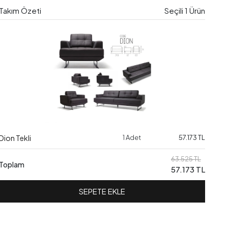
Takım Özeti
Seçili
1
Ürün
Dion Tekli
1 Adet
57.173 TL
63.525 TL
Toplam
57.173 TL
SEPETE EKLE