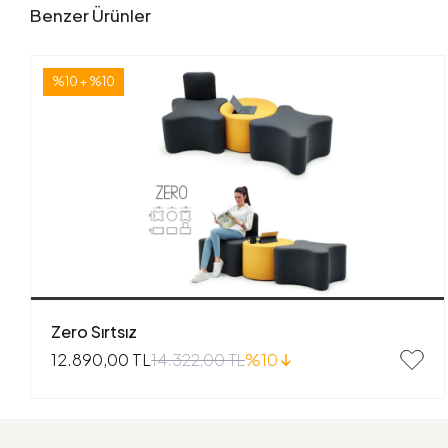
Benzer Ürünler
%10 + %10
Zero Sırtsız
14.322,00 TL
%10
12.890,00 TL