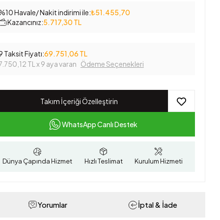
%10 Havale/ Nakit indirimi ile:
₺51.455,70
Kazancınız:
5.717,30 TL
9 Taksit Fiyatı:
69.751,06 TL
7.750,12 TL
x 9 aya varan
Ödeme Seçenekleri
Takım İçeriği Özelleştirin
WhatsApp Canlı Destek
Dünya Çapında Hizmet
Hızlı Teslimat
Kurulum Hizmeti
Yorumlar
İptal & İade