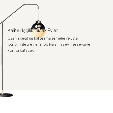
Kaliteli İşçilik, Sıcak Evler
Özenle seçilmiş kaliteli malzemeler ve usta
işçiliğimizle üretilen mobilyalarımız evinize sevgi ve
konfor katacak.