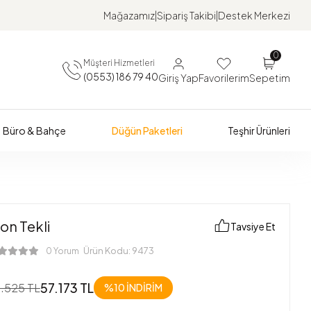
Mağazamız
Sipariş Takibi
Destek Merkezi
0
Müşteri Hizmetleri
(0553) 186 79 40
Giriş Yap
Favorilerim
Sepetim
Büro & Bahçe
Düğün Paketleri
Teşhir Ürünleri
on Tekli
Tavsiye Et
Ürün Kodu:
9473
0 Yorum
57.173 TL
.525 TL
%10
İNDİRİM