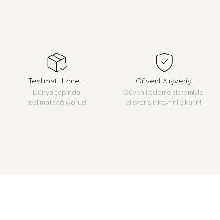
Teslimat Hizmeti
Güvenli Alışveriş
Dünya çapında
Güvenli ödeme sistemiyle
teslimat sağlıyoruz!
alışverişin keyfini çıkarın!