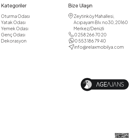
Kategoriler
Bize Ulaşın
Oturma Odası
Zeytinköy Mahallesi,
Yatak Odası
Acıpayam Blv. no30, 20160
Yemek Odası
Merkez/Denizli
Genç Odası
0 258 266 70 20
Dekorasyon
0 553 186 79 40
info@relaxmobilya.com