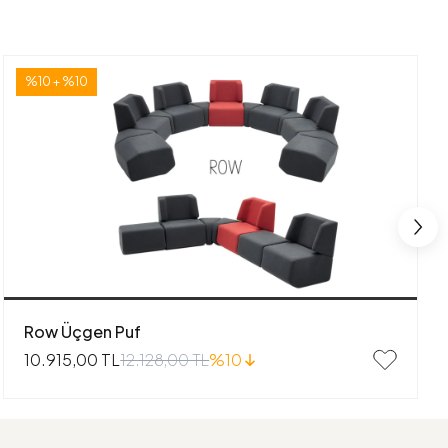
%10 + %10
Row Üçgen Puf
12.128,00 TL
%10
10.915,00 TL