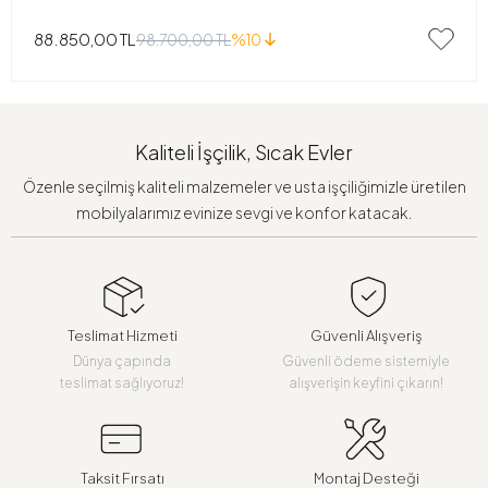
88.850,00 TL
98.700,00 TL
%10
Kaliteli İşçilik, Sıcak Evler
Özenle seçilmiş kaliteli malzemeler ve usta işçiliğimizle üretilen
mobilyalarımız evinize sevgi ve konfor katacak.
Teslimat Hizmeti
Güvenli Alışveriş
Dünya çapında
Güvenli ödeme sistemiyle
teslimat sağlıyoruz!
alışverişin keyfini çıkarın!
Taksit Fırsatı
Montaj Desteği