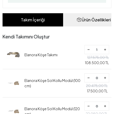
Takım İçeriği
Ürün Özellikleri
Kendi Takımını Oluştur
Elanora Köşe Takımı
127.575,00 TL
108.500,00 TL
Elanora Köşe Sol Kollu Modül (100
20.475,00 TL
cm)
17.500,00 TL
Elanora Köşe Sol Kollu Modül (120
22.050,00 TL
cm)