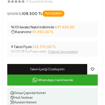
Ürün Kodu:
0 Yorum
108.500 TL
127.575 TL
%15
İNDİRİM
%10 Havale/ Nakit indirimi ile:
₺97.650,00
Kazancınız:
10.850,00 TL
9 Taksit Fiyatı:
132.370,00 TL
14.707,78 TL
x 9 aya varan
Ödeme Seçenekleri
Takım İçeriği Özelleştirin
WhatsApp Canlı Destek
Dünya Çapında Hizmet
Hızlı Teslimat
Kurulum Hizmeti