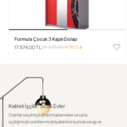
Formula Çocuk 3 Kapılı Dolap
20.675,00 TL
%15
17.574,00 TL
Kaliteli İşçilik, Sıcak Evler
Özenle seçilmiş kaliteli malzemeler ve usta
işçiliğimizle üretilen mobilyalarımız evinize sevgi ve