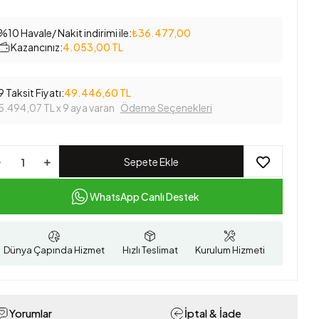
%10 Havale/ Nakit indirimi ile:
₺36.477,00
Kazancınız:
4.053,00 TL
9 Taksit Fiyatı:
49.446,60 TL
5.494,07 TL
x 9 aya varan
Ödeme Seçenekleri
Sepete Ekle
WhatsApp Canlı Destek
Dünya Çapında Hizmet
Hızlı Teslimat
Kurulum Hizmeti
Yorumlar
İptal & İade