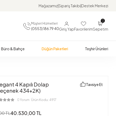
Mağazamız
Sipariş Takibi
Destek Merkezi
0
Müşteri Hizmetleri
(0553) 186 79 40
Giriş Yap
Favorilerim
Sepetim
Büro & Bahçe
Düğün Paketleri
Teşhir Ürünleri
egant 4 Kapılı Dolap
Tavsiye Et
Seçenek 434+2K)
Ürün Kodu:
4917
0 Yorum
40.530,00 TL
00 TL