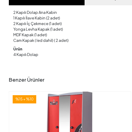
2 Kapılı Dolap Ana Kabin
1 Kapılı İlave Kabin (2 adet)
2 Kapılı İç Çekmece (1 adet)
Yonga Levha Kapak (1 adet)
MDF Kapak (1 adet)
Cam Kapak ( led dahil) ( 2 adet)
Ürün
4 Kapılı Dolap
Benzer Ürünler
%15 + %10