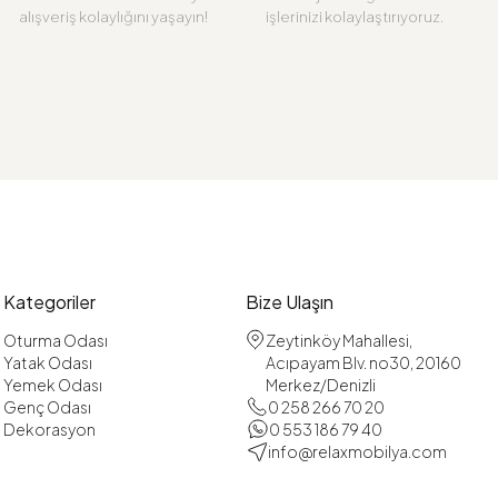
alışveriş kolaylığını yaşayın!
işlerinizi kolaylaştırıyoruz.
Kategoriler
Bize Ulaşın
Oturma Odası
Zeytinköy Mahallesi,
Yatak Odası
Acıpayam Blv. no30, 20160
Yemek Odası
Merkez/Denizli
Genç Odası
0 258 266 70 20
Dekorasyon
0 553 186 79 40
info@relaxmobilya.com