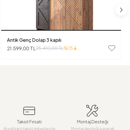
Antik Genç Dolap 3 kapılı
25.410,00 TL
%15
21.599,00 TL
Taksit Fırsatı
Montaj Desteği
Kredi kartı taksit imkanlarıyla
Montaj desteği sunarak