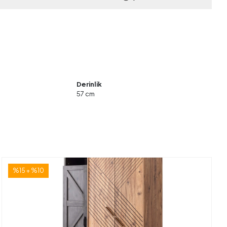
Derinlik
57 cm
%15 + %10