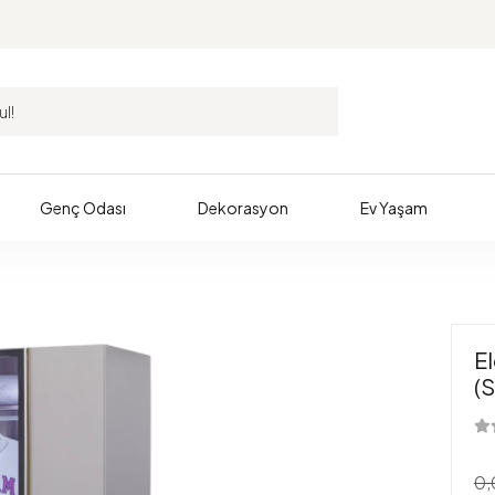
Genç Odası
Dekorasyon
Ev Yaşam
El
(
0,