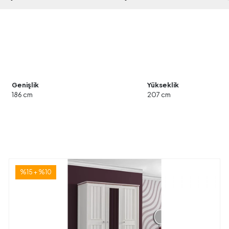
Genişlik
Yükseklik
186 cm
207 cm
%15 + %10