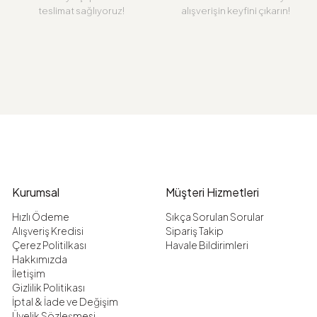
teslimat sağlıyoruz!
alışverişin keyfini çıkarın!
Kurumsal
Müşteri Hizmetleri
Hızlı Ödeme
Sıkça Sorulan Sorular
Alışveriş Kredisi
Sipariş Takip
Çerez Politilkası
Havale Bildirimleri
Hakkımızda
İletişim
Gizlilik Politikası
İptal & İade ve Değişim
Üyelik Sözleşmesi