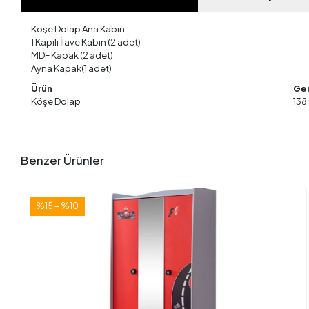
Köşe Dolap Ana Kabin
1 Kapılı İlave Kabin (2 adet)
MDF Kapak (2 adet)
Ayna Kapak(1 adet)
Ürün
Gen
Köşe Dolap
138
Benzer Ürünler
%15 + %10