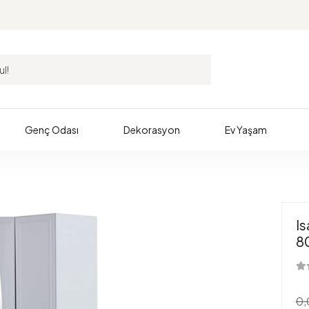
Genç Odası
Dekorasyon
Ev Yaşam
I
8
0,