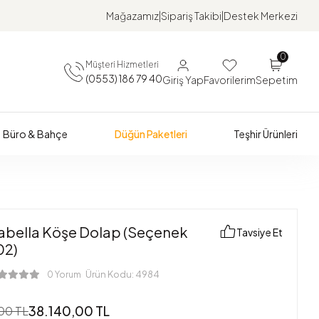
Mağazamız
Sipariş Takibi
Destek Merkezi
0
Müşteri Hizmetleri
(0553) 186 79 40
Giriş Yap
Favorilerim
Sepetim
Büro & Bahçe
Düğün Paketleri
Teşhir Ürünleri
sabella Köşe Dolap (Seçenek
Tavsiye Et
02)
Ürün Kodu:
4984
0 Yorum
38.140,00 TL
00 TL