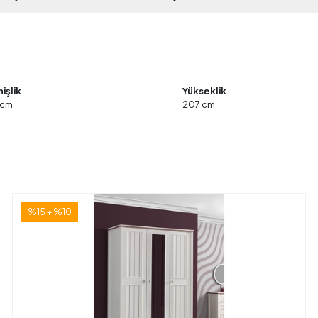
işlik
Yükseklik
 cm
207 cm
%15 + %10