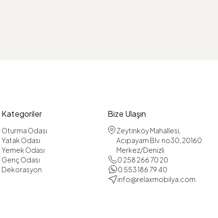
Kategoriler
Bize Ulaşın
Oturma Odası
Zeytinköy Mahallesi,
Yatak Odası
Acıpayam Blv. no30, 20160
Yemek Odası
Merkez/Denizli
Genç Odası
0 258 266 70 20
Dekorasyon
0 553 186 79 40
info@relaxmobilya.com