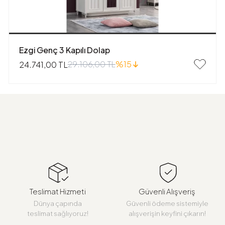
Ezgi Genç 3 Kapılı Dolap
29.106,00 TL
%15
24.741,00 TL
Teslimat Hizmeti
Güvenli Alışveriş
Dünya çapında
Güvenli ödeme sistemiyle
teslimat sağlıyoruz!
alışverişin keyfini çıkarın!