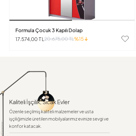
Formula Çocuk 3 Kapılı Dolap
20.675,00 TL
%15
17.574,00 TL
Kaliteli İşçilik, Sıcak Evler
Özenle seçilmiş kaliteli malzemeler ve usta
işçiliğimizle üretilen mobilyalarımız evinize sevgi ve
konfor katacak.