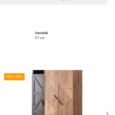
Derinlik
57 cm
%15 + %10