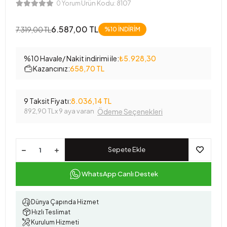
Ürün Kodu:
8107
0 Yorum
6.587,00 TL
7.319,00 TL
%10 İNDİRİM
%10 Havale/ Nakit indirimi ile:
₺5.928,30
Kazancınız:
658,70 TL
9 Taksit Fiyatı:
8.036,14 TL
892,90 TL
x 9 aya varan
Ödeme Seçenekleri
Sepete Ekle
WhatsApp Canlı Destek
Dünya Çapında Hizmet
Hızlı Teslimat
Kurulum Hizmeti