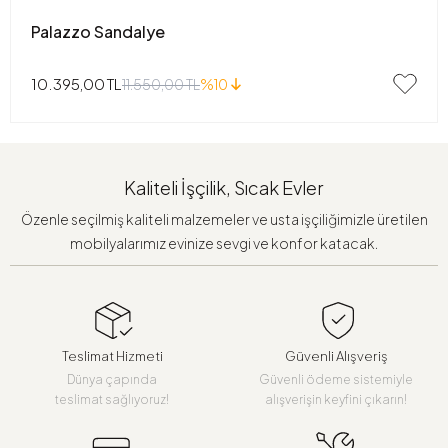
Palazzo Sandalye
10.395,00 TL
11.550,00 TL
%10
Kaliteli İşçilik, Sıcak Evler
Özenle seçilmiş kaliteli malzemeler ve usta işçiliğimizle üretilen
mobilyalarımız evinize sevgi ve konfor katacak.
Teslimat Hizmeti
Güvenli Alışveriş
Dünya çapında
Güvenli ödeme sistemiyle
teslimat sağlıyoruz!
alışverişin keyfini çıkarın!