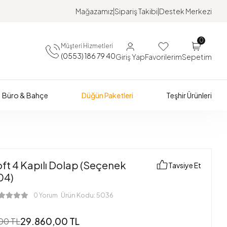
Mağazamız
Sipariş Takibi
Destek Merkezi
0
Müşteri Hizmetleri
(0553) 186 79 40
Giriş Yap
Favorilerim
Sepetim
Büro & Bahçe
Düğün Paketleri
Teşhir Ürünleri
ft 4 Kapılı Dolap (Seçenek
Tavsiye Et
04)
Ürün Kodu:
5036
0 Yorum
29.860,00 TL
00 TL