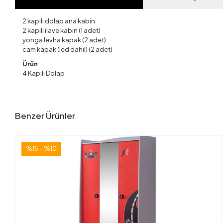
2 kapılı dolap ana kabin
2 kapılı ilave kabin (1 adet)
yonga levha kapak (2 adet)
cam kapak (led dahil) (2 adet)
Ürün
4 Kapılı Dolap
Benzer Ürünler
%15 + %10