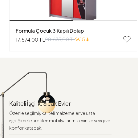
Formula Çocuk 3 Kapılı Dolap
20.675,00 TL
%15
17.574,00 TL
Kaliteli İşçilik, Sıcak Evler
Özenle seçilmiş kaliteli malzemeler ve usta
işçiliğimizle üretilen mobilyalarımız evinize sevgi ve
konfor katacak.