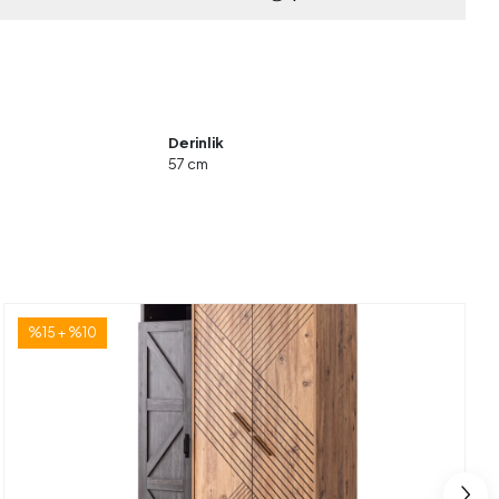
Derinlik
57 cm
%15 + %10