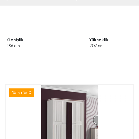
Genişlik
Yükseklik
186 cm
207 cm
%15 + %10