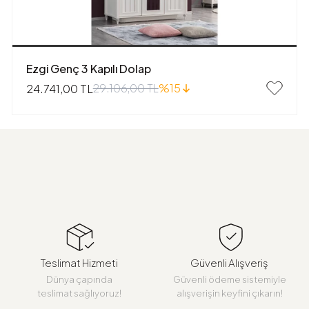
Ezgi Genç 3 Kapılı Dolap
29.106,00 TL
%15
24.741,00 TL
Teslimat Hizmeti
Güvenli Alışveriş
Dünya çapında
Güvenli ödeme sistemiyle
teslimat sağlıyoruz!
alışverişin keyfini çıkarın!