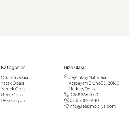
Kategoriler
Bize Ulaşın
Oturma Odası
Zeytinköy Mahallesi,
Yatak Odası
Acıpayam Blv. no30, 20160
Yemek Odası
Merkez/Denizli
Genç Odası
0 258 266 70 20
Dekorasyon
0 553 186 79 40
info@relaxmobilya.com