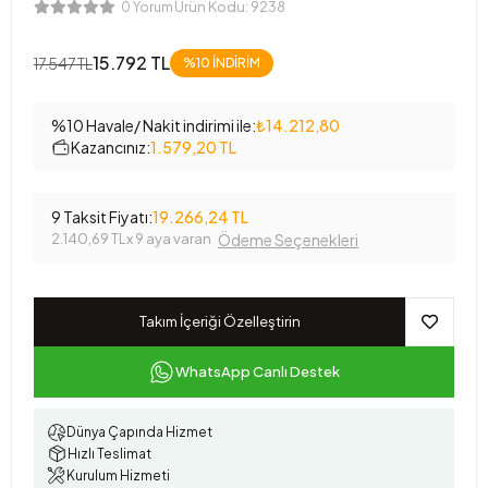
Ürün Kodu:
9238
0 Yorum
15.792 TL
17.547 TL
%10
İNDİRİM
%10 Havale/ Nakit indirimi ile:
₺14.212,80
Kazancınız:
1.579,20 TL
9 Taksit Fiyatı:
19.266,24 TL
2.140,69 TL
x 9 aya varan
Ödeme Seçenekleri
Takım İçeriği Özelleştirin
WhatsApp Canlı Destek
Dünya Çapında Hizmet
Hızlı Teslimat
Kurulum Hizmeti