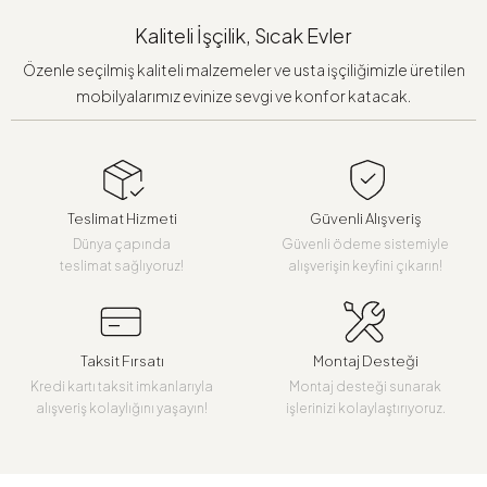
Kaliteli İşçilik, Sıcak Evler
Özenle seçilmiş kaliteli malzemeler ve usta işçiliğimizle üretilen
mobilyalarımız evinize sevgi ve konfor katacak.
Teslimat Hizmeti
Güvenli Alışveriş
Dünya çapında
Güvenli ödeme sistemiyle
teslimat sağlıyoruz!
alışverişin keyfini çıkarın!
Taksit Fırsatı
Montaj Desteği
Kredi kartı taksit imkanlarıyla
Montaj desteği sunarak
alışveriş kolaylığını yaşayın!
işlerinizi kolaylaştırıyoruz.