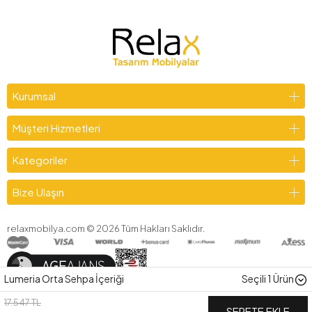
Kurumsal
Müşteri Hizmetleri
Kategoriler
Bize Ulaşın
relaxmobilya.com ©
2026
Tüm Hakları Saklıdır.
Lumeria Orta Sehpa İçeriği
Seçili
1
Ürün
17.547 TL
SEPETE EKLE