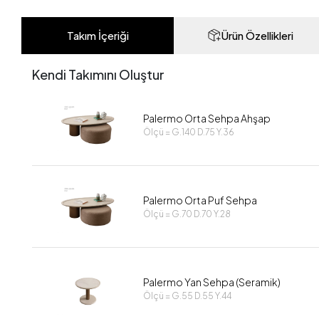
Takım İçeriği
Ürün Özellikleri
Kendi Takımını Oluştur
Palermo Orta Sehpa Ahşap
Ölçü = G.140 D.75 Y.36
Palermo Orta Puf Sehpa
Ölçü = G.70 D.70 Y.28
Palermo Yan Sehpa (Seramik)
Ölçü = G.55 D.55 Y.44