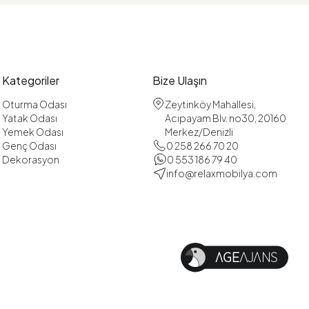
Kategoriler
Bize Ulaşın
Oturma Odası
Zeytinköy Mahallesi,
Yatak Odası
Acıpayam Blv. no30, 20160
Yemek Odası
Merkez/Denizli
Genç Odası
0 258 266 70 20
Dekorasyon
0 553 186 79 40
info@relaxmobilya.com