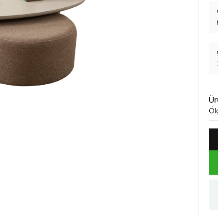
Ür
Öl