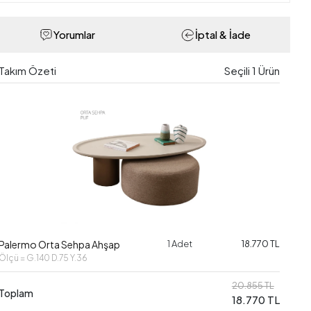
Yorumlar
İptal & İade
Takım Özeti
Seçili
1
Ürün
Palermo Orta Sehpa Ahşap
1 Adet
18.770 TL
Ölçü = G.140 D.75 Y.36
20.855 TL
Toplam
18.770 TL