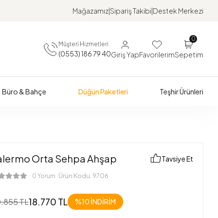
Mağazamız
Sipariş Takibi
Destek Merkezi
0
Müşteri Hizmetleri
(0553) 186 79 40
Giriş Yap
Favorilerim
Sepetim
Büro & Bahçe
Düğün Paketleri
Teşhir Ürünleri
alermo Orta Sehpa Ahşap
Tavsiye Et
Ürün Kodu:
9706
0 Yorum
18.770 TL
.855 TL
%10
İNDİRİM