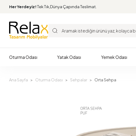
Her Yerdeyiz!
Tek Tık,Dünya Çapında Teslimat.
Oturma Odası
Yatak Odası
Yemek Odası
Ana Sayfa
Oturma Odası
Sehpalar
Orta Sehpa