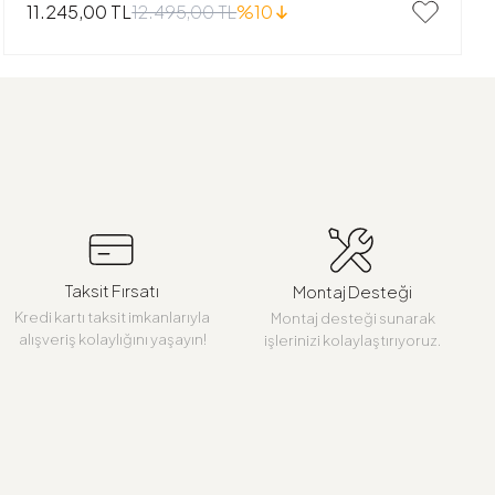
12.495,00 TL
%10
11.245,00 TL
Taksit Fırsatı
Montaj Desteği
Kredi kartı taksit imkanlarıyla
Montaj desteği sunarak
alışveriş kolaylığını yaşayın!
işlerinizi kolaylaştırıyoruz.