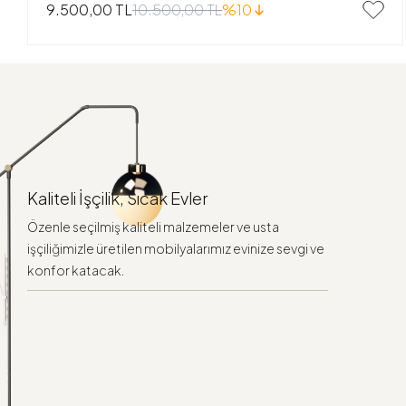
10.500,00 TL
%10
9.500,00 TL
Kaliteli İşçilik, Sıcak Evler
Özenle seçilmiş kaliteli malzemeler ve usta
işçiliğimizle üretilen mobilyalarımız evinize sevgi ve
konfor katacak.