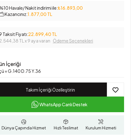
%10 Havale/ Nakit indirimi ile:
₺16.893,00
Kazancınız:
1.877,00 TL
9 Taksit Fiyatı:
22.899,40 TL
2.544,38 TL
x 9 aya varan
Ödeme Seçenekleri
ün İçeriği
çü = G.140 D.75 Y.36
Takım İçeriği Özelleştirin
WhatsApp Canlı Destek
Dünya Çapında Hizmet
Hızlı Teslimat
Kurulum Hizmeti